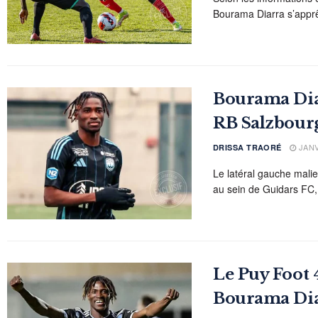
Bourama Diarra s’apprê
Bourama Diar
RB Salzbour
JANV
DRISSA TRAORÉ
Le latéral gauche mal
au sein de Guidars FC,
Le Puy Foot 
Bourama Di