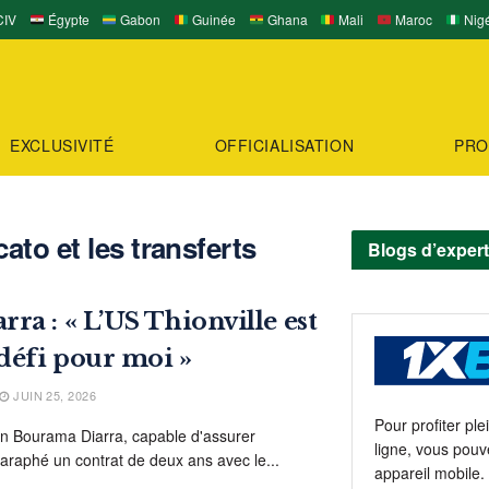
IV
Égypte
Gabon
Guinée
Ghana
Mali
Maroc
Nigé
EXCLUSIVITÉ
OFFICIALISATION
PRO
ato et les transferts
Blogs d’exper
ra : « L’US Thionville est
défi pour moi »
JUIN 25, 2026
Pour profiter pl
en Bourama Diarra, capable d'assurer
ligne, vous pouv
paraphé un contrat de deux ans avec le...
appareil mobile.