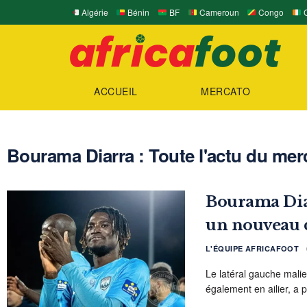
Algérie
Bénin
BF
Cameroun
Congo
C
ACCUEIL
MERCATO
Bourama Diarra : Toute l'actu du merc
Bourama Diar
un nouveau 
L'ÉQUIPE AFRICAFOOT
Le latéral gauche mali
également en ailier, a 