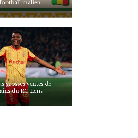
 football malien
us grosses ventes de
cains du RC Lens