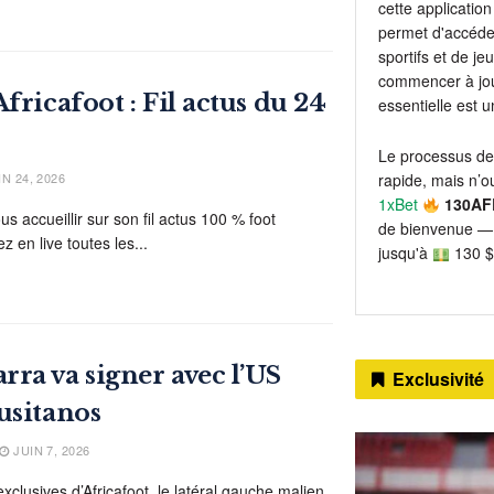
cette application 
permet d'accéder
sportifs et de j
commencer à jou
fricafoot : Fil actus du 24
essentielle est 
Le processus de
N 24, 2026
rapide, mais n’ou
1xBet
130AF
ous accueillir sur son fil actus 100 % foot
de bienvenue — 
z en live toutes les...
jusqu'à
130 $
ra va signer avec l’US
Exclusivité
usitanos
JUIN 7, 2026
xclusives d’Africafoot, le latéral gauche malien