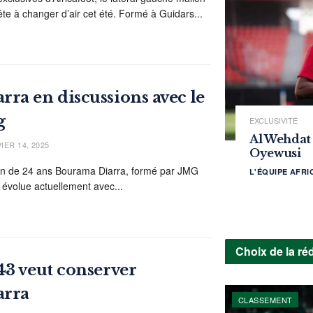
te à changer d’air cet été. Formé à Guidars...
ra en discussions avec le
g
EXCLUSIVITÉ
Al Wehdat
IER 14, 2025
Oyewusi
ien de 24 ans Bourama Diarra, formé par JMG
L'ÉQUIPE AFR
 évolue actuellement avec...
Choix de la ré
43 veut conserver
arra
CLASSEMENT