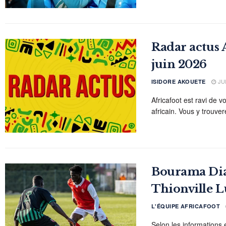
Radar actus A
juin 2026
JUI
ISIDORE AKOUETE
Africafoot est ravi de v
africain. Vous y trouvere
Bourama Diar
Thionville L
L'ÉQUIPE AFRICAFOOT
Selon les informations e