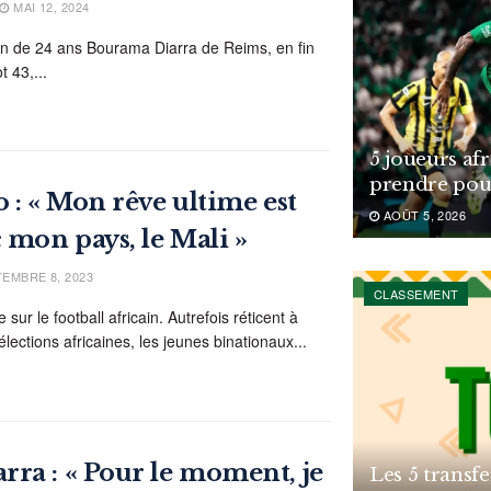
MAI 12, 2024
en de 24 ans Bourama Diarra de Reims, en fin
 43,...
5 joueurs af
prendre pou
 : « Mon rêve ultime est
AOÛT 5, 2026
 mon pays, le Mali »
EMBRE 8, 2023
CLASSEMENT
sur le football africain. Autrefois réticent à
sélections africaines, les jeunes binationaux...
ra : « Pour le moment, je
Les 5 transfe