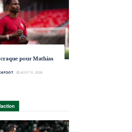
 craque pour Mathias
AOÛT 9, 2026
ICAFOOT
daction