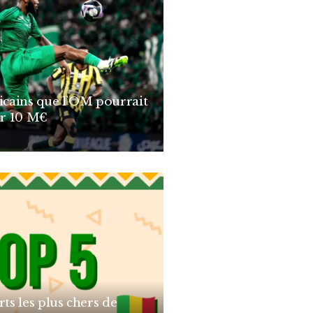
ricains que l’OM pourrait
r 10 M€
rts les plus chers de