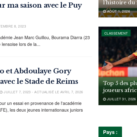
l’histoire du
ur ma saison avec le Puy
AOÛT 1, 2026
EMBRE 8, 2023
CLASSEMENT
Académie Jean Marc Guillou, Bourama Diarra (23
 lensoise lors de la...
o et Abdoulaye Gory
 avec le Stade de Reims
Top 5 des pl
joueurs afri
JUILLET 7, 2023 - ACTUALISÉ LE AVRIL 7, 2026
JUILLET 31, 2026
 pour un essai en provenance de l'académie
AFE), les deux jeunes internationaux juniors
Pays :