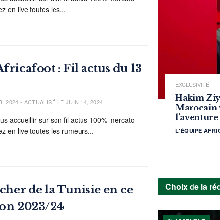
z en live toutes les...
fricafoot : Fil actus du 13
EXCLUSIVITÉ
Hakim Ziyec
3, 2024 - ACTUALISÉ LE JUIN 14, 2024
Marocain 
l’aventure
ous accueillir sur son fil actus 100% mercato
ez en live toutes les rumeurs...
L'ÉQUIPE AFR
Choix de la ré
 cher de la Tunisie en ce
son 2023/24