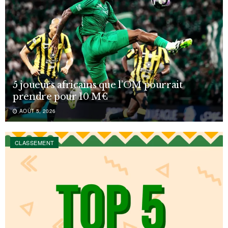
5 joueurs africains que l’OM pourrait
prendre pour 10 M€
AOÛT 5, 2026
CLASSEMENT