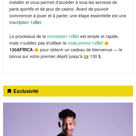
installer et vous permet d'accéder à tous les services de
paris sportifs et de jeux de casino. Avant de pouvoir
commencer à jouer et à parier, une étape essentielle est une
inscription 1xBet
.
Le processus de la
connexion 1xBet
est simple et rapide,
mais n’oubliez pas d'utiliser le
code promo 1xBet
130AFRICA
pour obtenir un cadeau de bienvenue — le
bonus sur votre premier dépôt jusqu'à
130 $.
Exclusivité