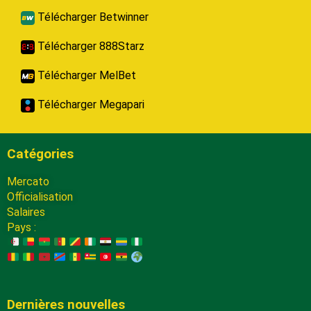
Télécharger Betwinner
Télécharger 888Starz
Télécharger MelBet
Télécharger Megapari
Catégories
Mercato
Officialisation
Salaires
Pays :
Dernières nouvelles