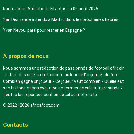
Radar actus Africafoot : Fil actus du 06 août 2026
Yan Diomande attendu à Madrid dans les prochaines heures
Yvan Neyou, parti pour rester en Espagne ?
A propos de nous
Nous sommes une rédaction de passionnés de football africain
traitant des sujets qui tournent autour de l’argent et du foot.
Combien gagne un joueur ? Ce joueur vaut combien ? Quelle est
son histoire et son évolution en termes de valeur marchande ?
Toutes les réponses sont en détail sur notre site.
© 2022–2026 africafoot.com
Contacts