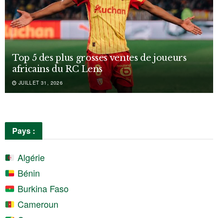
Top 5 des plus grosses ventes de joueurs
africains du RC Lens
JUILLET 31, 2026
Pays :
Algérie
Bénin
Burkina Faso
Cameroun