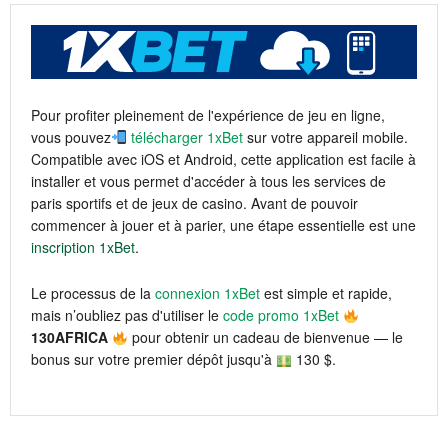
Pour profiter pleinement de l'expérience de jeu en ligne,
vous pouvez
télécharger 1xBet
sur votre appareil mobile.
Compatible avec iOS et Android, cette application est facile à
installer et vous permet d'accéder à tous les services de
paris sportifs et de jeux de casino. Avant de pouvoir
commencer à jouer et à parier, une étape essentielle est une
inscription 1xBet
.
Le processus de la
connexion 1xBet
est simple et rapide,
mais n’oubliez pas d'utiliser le
code promo 1xBet
130AFRICA
pour obtenir un cadeau de bienvenue — le
bonus sur votre premier dépôt jusqu'à
130 $.