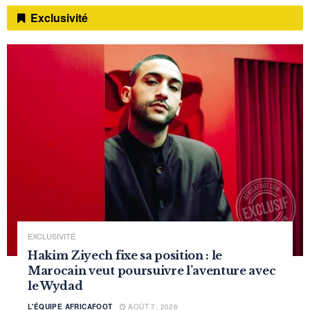
Exclusivité
EXCLUSIVITÉ
Hakim Ziyech fixe sa position : le
Marocain veut poursuivre l’aventure avec
le Wydad
L'ÉQUIPE AFRICAFOOT
AOÛT 7, 2026