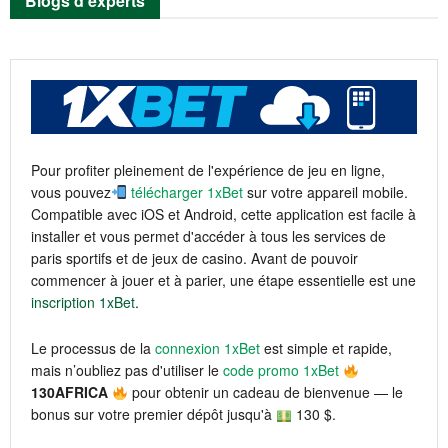
Blogs d’experts
Pour profiter pleinement de l'expérience de jeu en ligne,
vous pouvez
télécharger 1xBet
sur votre appareil mobile.
Compatible avec iOS et Android, cette application est facile à
installer et vous permet d'accéder à tous les services de
paris sportifs et de jeux de casino. Avant de pouvoir
commencer à jouer et à parier, une étape essentielle est une
inscription 1xBet
.
Le processus de la
connexion 1xBet
est simple et rapide,
mais n’oubliez pas d'utiliser le
code promo 1xBet
130AFRICA
pour obtenir un cadeau de bienvenue — le
bonus sur votre premier dépôt jusqu'à
130 $.