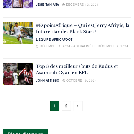
JÉSÉ TAHIANA
DÉCEMBRE 13, 2024
#EspoirsAfrique – Qui est Jerry Afriyie, la
future star des Black Stars?
L'ÉQUIPE AFRICAFOOT
DÉCEMBRE 1, 2024 - ACTUALISÉ LE DÉCEMBRE 2, 2024
Top 3 des meilleurs buts de Kudus et
Asamoah Gyan en EPL
JOHN ATTISSO
OCTOBRE 19, 2024
1
2