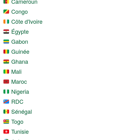
Cameroun
Congo
Côte d'Ivoire
Égypte
Gabon
Guinée
Ghana
Mali
Maroc
Nigeria
RDC
Sénégal
Togo
Tunisie