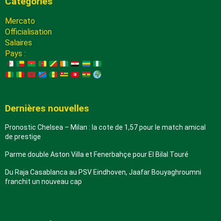
Catégories
Mercato
Officialisation
Salaires
Pays :
Dernières nouvelles
Pronostic Chelsea – Milan : la cote de 1,57 pour le match amical
de prestige
Parme double Aston Villa et Fenerbahçe pour El Bilal Touré
Du Raja Casablanca au PSV Eindhoven, Jaafar Bouyaghroumni
franchit un nouveau cap