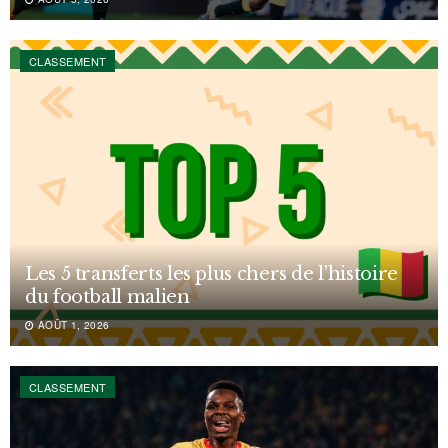
CLASSEMENT
Les 5 transferts les plus chers de l’histoire
du football malien
AOÛT 1, 2026
CLASSEMENT