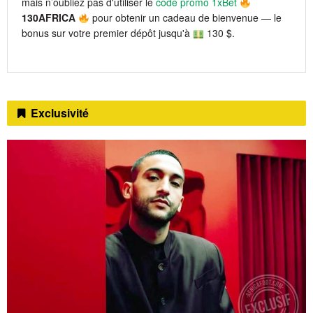
mais n’oubliez pas d'utiliser le
code promo 1xBet
130AFRICA
pour obtenir un cadeau de bienvenue — le
bonus sur votre premier dépôt jusqu'à
130 $.
Exclusivité