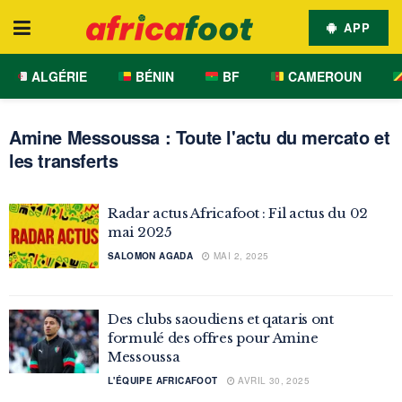
APP
ALGÉRIE
BÉNIN
BF
CAMEROUN
Amine Messoussa : Toute l'actu du mercato et
les transferts
Radar actus Africafoot : Fil actus du 02
mai 2025
SALOMON AGADA
MAI 2, 2025
Des clubs saoudiens et qataris ont
formulé des offres pour Amine
Messoussa
L'ÉQUIPE AFRICAFOOT
AVRIL 30, 2025