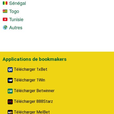
Sénégal
Togo
Tunisie
Autres
Applications de bookmakers
Télécharger 1xBet
Télécharger 1Win
Télécharger Betwinner
Télécharger 888Starz
Télécharger MelBet