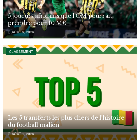
5 joueurs africains que l’OM pourrait
prendre pour 10 M€
AOÛT 5, 2026
CLASSEMENT
Les 5 transferts les plus chers de l’histoire
du football malien
AOÛT 1, 2026