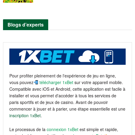
Blogs d’experts
Pour profiter pleinement de l'expérience de jeu en ligne,
vous pouvez
télécharger 1xBet
sur votre appareil mobile.
Compatible avec iOS et Android, cette application est facile à
installer et vous permet d'accéder à tous les services de
paris sportifs et de jeux de casino. Avant de pouvoir
commencer à jouer et à parier, une étape essentielle est une
inscription 1xBet
.
Le processus de la
connexion 1xBet
est simple et rapide,