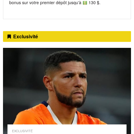
bonus sur votre premier dépôt jusqu'à
130 $.
Exclusivité
EXCLUSIVITÉ