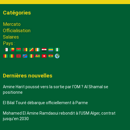
Catégories
Mercato
Officialisation
Salaires
Pays :
Dernières nouvelles
Amine Harit poussé vers la sortie par l’OM ? Al Shamal se
positionne
El Bilal Touré débarque officiellement à Parme
Mohamed El Amine Ramdaoui rebondit à l’USM Alger, contrat
jusqu’en 2030