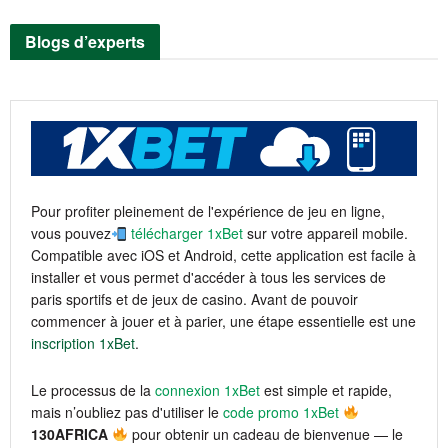
Blogs d’experts
Pour profiter pleinement de l'expérience de jeu en ligne,
vous pouvez
télécharger 1xBet
sur votre appareil mobile.
Compatible avec iOS et Android, cette application est facile à
installer et vous permet d'accéder à tous les services de
paris sportifs et de jeux de casino. Avant de pouvoir
commencer à jouer et à parier, une étape essentielle est une
inscription 1xBet
.
Le processus de la
connexion 1xBet
est simple et rapide,
mais n’oubliez pas d'utiliser le
code promo 1xBet
130AFRICA
pour obtenir un cadeau de bienvenue — le