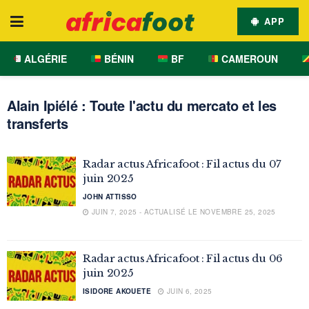
APP
ALGÉRIE
BÉNIN
BF
CAMEROUN
Alain Ipiélé : Toute l'actu du mercato et les
transferts
Radar actus Africafoot : Fil actus du 07
juin 2025
JOHN ATTISSO
JUIN 7, 2025 - ACTUALISÉ LE NOVEMBRE 25, 2025
Radar actus Africafoot : Fil actus du 06
juin 2025
ISIDORE AKOUETE
JUIN 6, 2025