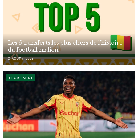
Les 5 transferts les plus chers de l’histoire
du football malien
AOÛT 1, 2026
CLASSEMENT