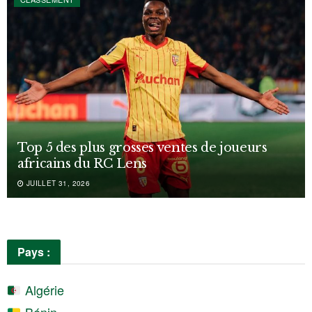
Top 5 des plus grosses ventes de joueurs
africains du RC Lens
JUILLET 31, 2026
Pays :
Algérie
Bénin