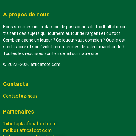
A propos de nous
Nous sommes une rédaction de passionnés de football africain
traitant des sujets qui tournent autour de l’argent et du foot.
Combien gagne un joueur ? Ce joueur vaut combien ? Quelle est
son histoire et son évolution en termes de valeur marchande ?
Toutes les réponses sont en détail sur notre site.
© 2022–2026 africafoot.com
Contacts
Contactez-nous
Partenaires
1xbetapk.africafoot.com
melbet.africafoot.com