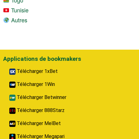
Tunisie
Autres
Applications de bookmakers
Télécharger 1xBet
Télécharger 1Win
Télécharger Betwinner
Télécharger 888Starz
Télécharger MelBet
Télécharger Megapari