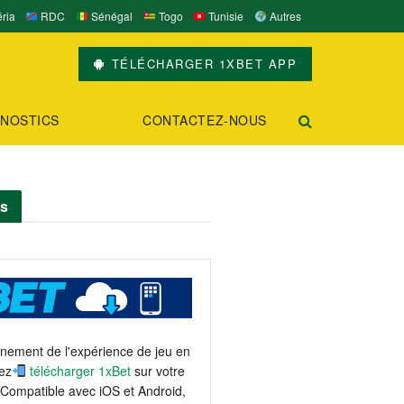
ria
RDC
Sénégal
Togo
Tunisie
Autres
TÉLÉCHARGER 1XBET APP
NOSTICS
CONTACTEZ-NOUS
ts
einement de l'expérience de jeu en
ez
télécharger 1xBet
sur votre
 Compatible avec iOS et Android,