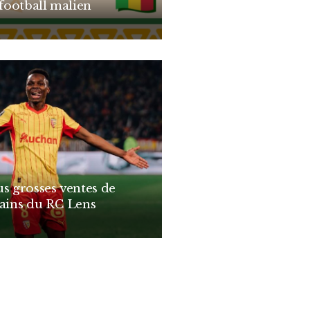
 football malien
us grosses ventes de
cains du RC Lens