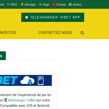
ria
RDC
Sénégal
Togo
Tunisie
Autres
TÉLÉCHARGER 1XBET APP
NOSTICS
CONTACTEZ-NOUS
ts
einement de l'expérience de jeu en
ez
télécharger 1xBet
sur votre
 Compatible avec iOS et Android,