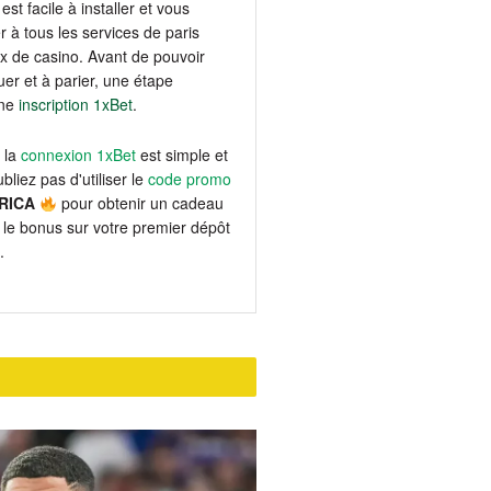
est facile à installer et vous
 à tous les services de paris
eux de casino. Avant de pouvoir
er et à parier, une étape
une
inscription 1xBet
.
 la
connexion 1xBet
est simple et
bliez pas d'utiliser le
code promo
RICA
pour obtenir un cadeau
le bonus sur votre premier dépôt
.