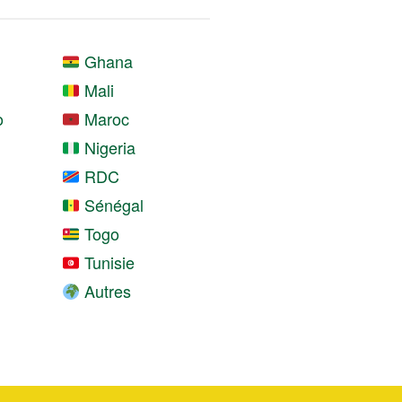
Ghana
Mali
o
Maroc
Nigeria
RDC
Sénégal
Togo
Tunisie
Autres