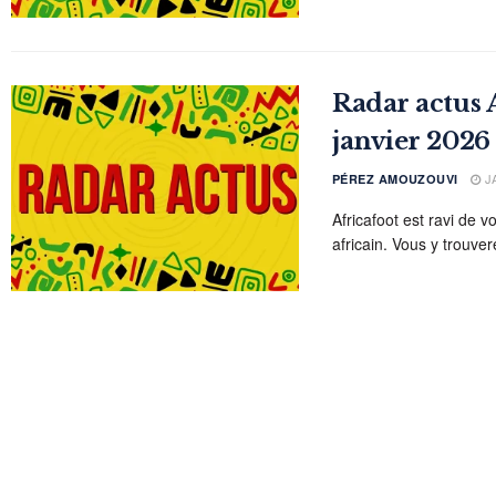
Radar actus A
janvier 2026
JA
PÉREZ AMOUZOUVI
Africafoot est ravi de v
africain. Vous y trouvere