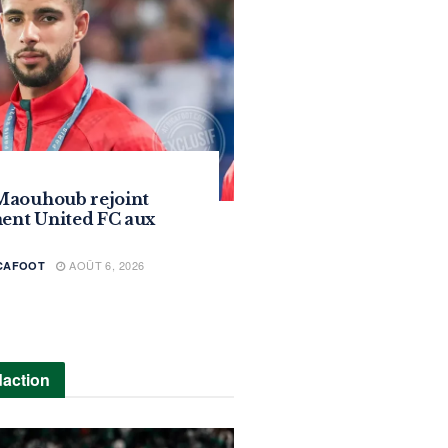
Maouhoub rejoint
ment United FC aux
AOÛT 6, 2026
ICAFOOT
daction