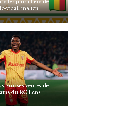
rts les plus chers de
 football malien
us grosses ventes de
cains du RC Lens