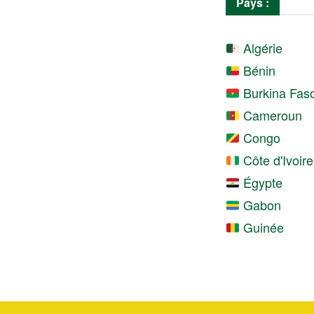
Pays :
Algérie
Bénin
Burkina Fas
Cameroun
Congo
Côte d'Ivoire
Égypte
Gabon
Guinée