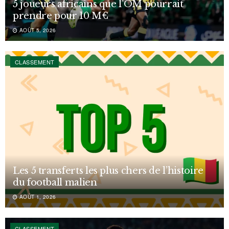
5 joueurs africains que l’OM pourrait
prendre pour 10 M€
AOÛT 5, 2026
CLASSEMENT
Les 5 transferts les plus chers de l’histoire
du football malien
AOÛT 1, 2026
CLASSEMENT