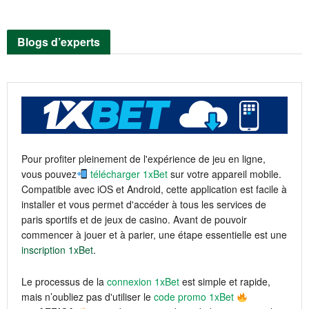
Blogs d’experts
Pour profiter pleinement de l'expérience de jeu en ligne,
vous pouvez
télécharger 1xBet
sur votre appareil mobile.
Compatible avec iOS et Android, cette application est facile à
installer et vous permet d'accéder à tous les services de
paris sportifs et de jeux de casino. Avant de pouvoir
commencer à jouer et à parier, une étape essentielle est une
inscription 1xBet
.
Le processus de la
connexion 1xBet
est simple et rapide,
mais n’oubliez pas d'utiliser le
code promo 1xBet