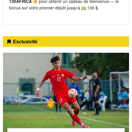
130AFRICA
pour obtenir un cadeau de bienvenue — le
bonus sur votre premier dépôt jusqu'à
130 $.
Exclusivité