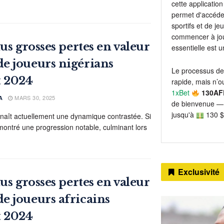
cette application 
permet d'accéder
sportifs et de j
commencer à jou
us grosses pertes en valeur
essentielle est 
e joueurs nigérians
Le processus de
t 2024
rapide, mais n’ou
1xBet
130AF
MARS 30, 2025
A
de bienvenue — 
jusqu'à
130 $
nnaît actuellement une dynamique contrastée. Si
montré une progression notable, culminant lors
Exclusivité
us grosses pertes en valeur
 joueurs africains
t 2024