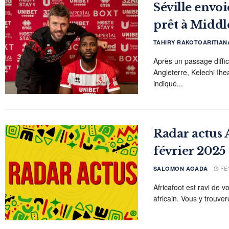
Séville envo
prêt à Midd
TAHIRY RAKOTOARITIAN
Après un passage diffic
Angleterre, Kelechi I
indiqué...
Radar actus A
février 2025
FÉV
SALOMON AGADA
Africafoot est ravi de v
africain. Vous y trouver