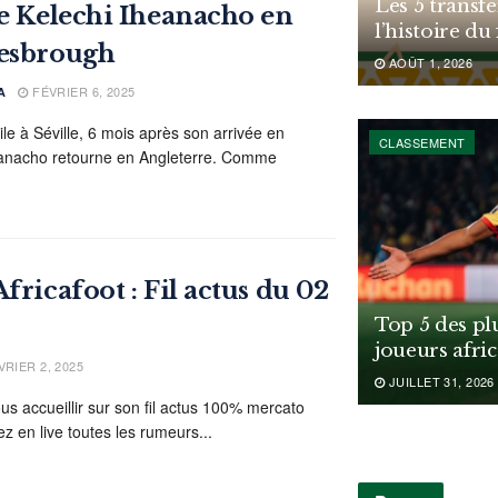
Les 5 transfe
ie Kelechi Iheanacho en
l’histoire du
lesbrough
AOÛT 1, 2026
FÉVRIER 6, 2025
A
ile à Séville, 6 mois après son arrivée en
CLASSEMENT
heanacho retourne en Angleterre. Comme
fricafoot : Fil actus du 02
Top 5 des pl
joueurs afri
RIER 2, 2025
JUILLET 31, 2026
ous accueillir sur son fil actus 100% mercato
ez en live toutes les rumeurs...