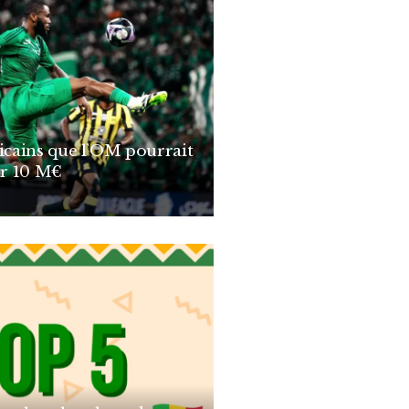
ricains que l’OM pourrait
r 10 M€