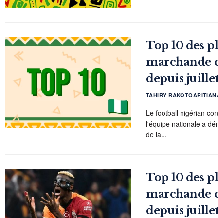
Top 10 des pl
marchande d
depuis juille
TAHIRY RAKOTOARITIAN
Le football nigérian co
l'équipe nationale a dé
de la...
Top 10 des pl
marchande de
depuis juille