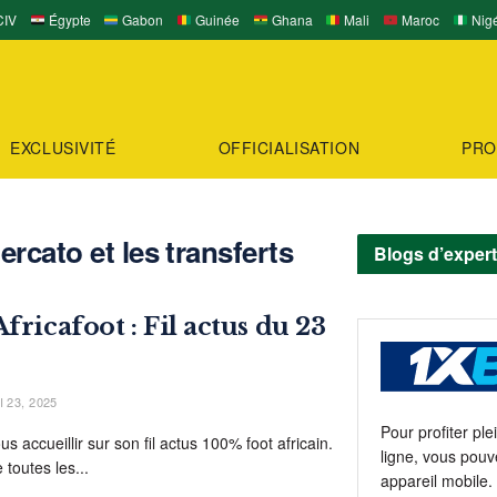
IV
Égypte
Gabon
Guinée
Ghana
Mali
Maroc
Nigé
EXCLUSIVITÉ
OFFICIALISATION
PRO
rcato et les transferts
Blogs d’exper
fricafoot : Fil actus du 23
 23, 2025
Pour profiter pl
us accueillir sur son fil actus 100% foot africain.
ligne, vous pouv
 toutes les...
appareil mobile.