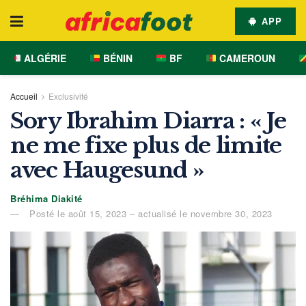
APP
ALGÉRIE
BÉNIN
BF
CAMEROUN
Accueil
Exclusivité
Sory Ibrahim Diarra : « Je
ne me fixe plus de limite
avec Haugesund »
Bréhima Diakité
Posté le août 15, 2023 – actualisé le novembre 30, 2023