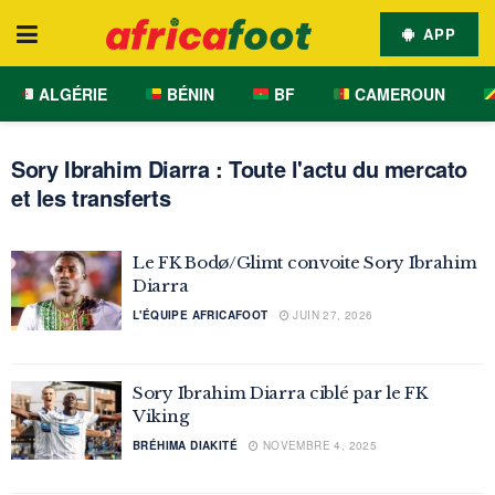
APP
ALGÉRIE
BÉNIN
BF
CAMEROUN
Sory Ibrahim Diarra : Toute l'actu du mercato
et les transferts
Le FK Bodø/Glimt convoite Sory Ibrahim
Diarra
L'ÉQUIPE AFRICAFOOT
JUIN 27, 2026
Sory Ibrahim Diarra ciblé par le FK
Viking
BRÉHIMA DIAKITÉ
NOVEMBRE 4, 2025