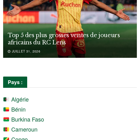
Top 5 des plus grosses ventes de joueurs
africains du RC Lens
JUILLET 31, 2026
Pays :
Algérie
Bénin
Burkina Faso
Cameroun
Congo