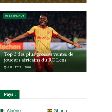
CLASSEMENT
Top 5 des plus grosses ventes de
joueurs africains du RC Lens
JUILLET 31, 2026
Pays :
Algérie
Ghana