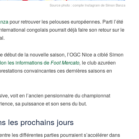
Source photo : compte Instagram de Simon Banza
anza
pour retrouver les pelouses européennes. Parti l’été
nternational congolais pourrait déjà faire son retour sur le
al.
 le début de la nouvelle saison, l’OGC Nice a ciblé Simon
lon les informations de
Foot Mercato
,
le club azuréen
e prestations convaincantes ces dernières saisons en
sive, voit en l’ancien pensionnaire du championnat
rience, sa puissance et son sens du but.
s les prochains jours
ntre les différentes parties pourraient s’accélérer dans