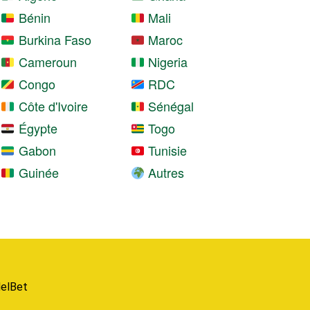
Bénin
Mali
Burkina Faso
Maroc
Cameroun
Nigeria
Congo
RDC
Côte d'Ivoire
Sénégal
Égypte
Togo
Gabon
Tunisie
Guinée
Autres
elBet