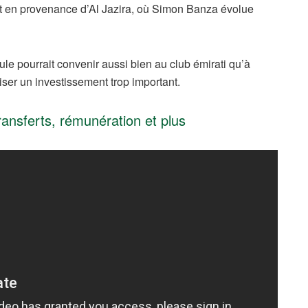
 prêt en provenance d’Al Jazira, où Simon Banza évolue
ule pourrait convenir aussi bien au club émirati qu’à
liser un investissement trop important.
ansferts, rémunération et plus