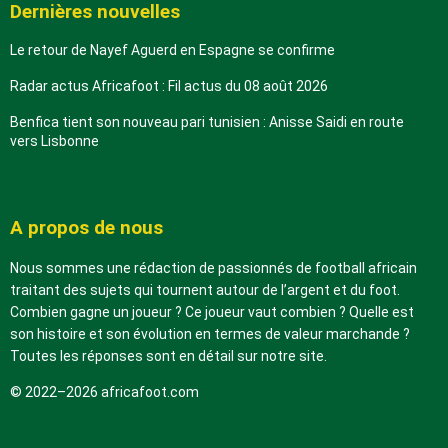
Dernières nouvelles
Le retour de Nayef Aguerd en Espagne se confirme
Radar actus Africafoot : Fil actus du 08 août 2026
Benfica tient son nouveau pari tunisien : Anisse Saidi en route
vers Lisbonne
A propos de nous
Nous sommes une rédaction de passionnés de football africain
traitant des sujets qui tournent autour de l’argent et du foot.
Combien gagne un joueur ? Ce joueur vaut combien ? Quelle est
son histoire et son évolution en termes de valeur marchande ?
Toutes les réponses sont en détail sur notre site.
© 2022–2026 africafoot.com