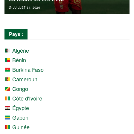
JUILLET 31, 2026
Pays :
Algérie
Bénin
Burkina Faso
Cameroun
Congo
Côte d'Ivoire
Égypte
Gabon
Guinée