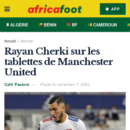
APP
ALGÉRIE
BÉNIN
BF
CAMEROUN
Accueil
Mercato
Rayan Cherki sur les
tablettes de Manchester
United
Cafil Pastoré
Posté le novembre 7, 2023