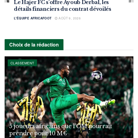
Le Hajer FC s’offre Ayoub Derbal, les
détails financiers du contrat dévoilés
L'ÉQUIPE AFRICAFOOT
AOÛT 9, 2026
Choix de la rédaction
CLASSEMENT
5 joueurs africains que l’OM pourrait
prendre pour 10 M€