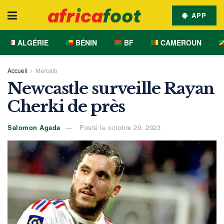
APP
ALGÉRIE
BÉNIN
BF
CAMEROUN
Accueil
Mercato
Newcastle surveille Rayan
Cherki de près
Salomon Agada
Posté le octobre 29, 2023