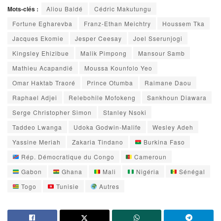
Mots-clés :
Aliou Baldé
Cédric Makutungu
Fortune Egharevba
Franz-Ethan Meichtry
Houssem Tka
Jacques Ekomie
Jesper Ceesay
Joel Sserunjogi
Kingsley Ehizibue
Malik Pimpong
Mansour Samb
Mathieu Acapandié
Moussa Kounfolo Yeo
Omar Haktab Traoré
Prince Otumba
Raimane Daou
Raphael Adjei
Relebohile Mofokeng
Sankhoun Diawara
Serge Christopher Simon
Stanley Nsoki
Taddeo Lwanga
Udoka Godwin-Malife
Wesley Adeh
Yassine Meriah
Zakaria Tindano
Burkina Faso
Rép. Démocratique du Congo
Cameroun
Gabon
Ghana
Mali
Nigéria
Sénégal
Togo
Tunisie
Autres