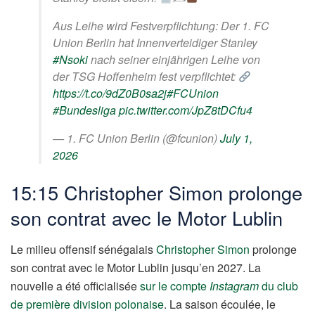
Aus Leihe wird Festverpflichtung: Der 1. FC
Union Berlin hat Innenverteidiger Stanley
#Nsoki
nach seiner einjährigen Leihe von
der TSG Hoffenheim fest verpflichtet:
https://t.co/9dZ0B0sa2j
#FCUnion
#Bundesliga
pic.twitter.com/JpZ8tDCfu4
— 1. FC Union Berlin (@fcunion)
July 1,
2026
15:15 Christopher Simon prolonge
son contrat avec le Motor Lublin
Le milieu offensif sénégalais
Christopher Simon
prolonge
son contrat avec le Motor Lublin jusqu’en 2027. La
nouvelle a été officialisée
sur le compte
Instagram
du club
de première division polonaise
. La saison écoulée, le