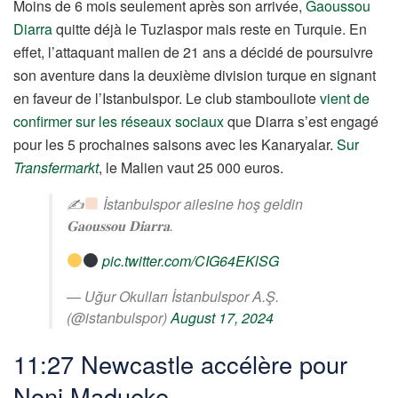
Moins de 6 mois seulement après son arrivée,
Gaoussou
Diarra
quitte déjà le Tuzlaspor mais reste en Turquie. En
effet, l’attaquant malien de 21 ans a décidé de poursuivre
son aventure dans la deuxième division turque en signant
en faveur de l’Istanbulspor. Le club stambouliote
vient de
confirmer sur les réseaux sociaux
que Diarra s’est engagé
pour les 5 prochaines saisons avec les Kanaryalar.
Sur
Transfermarkt
, le Malien vaut 25 000 euros.
✍
İstanbulspor ailesine hoş geldin
𝐆𝐚𝐨𝐮𝐬𝐬𝐨𝐮 𝐃𝐢𝐚𝐫𝐫𝐚.
pic.twitter.com/CIG64EKlSG
— Uğur Okulları İstanbulspor A.Ş.
(@istanbulspor)
August 17, 2024
11:27 Newcastle accélère pour
Noni Madueke