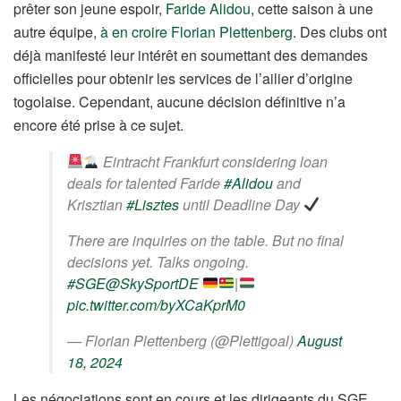
prêter son jeune espoir,
Faride Alidou
, cette saison à une
autre équipe,
à en croire Florian Plettenberg
. Des clubs ont
déjà manifesté leur intérêt en soumettant des demandes
officielles pour obtenir les services de l’ailier d’origine
togolaise. Cependant, aucune décision définitive n’a
encore été prise à ce sujet.
Eintracht Frankfurt considering loan
deals for talented Faride
#Alidou
and
Krisztian
#Lisztes
until Deadline Day
There are inquiries on the table. But no final
decisions yet. Talks ongoing.
#SGE
@SkySportDE
|
pic.twitter.com/byXCaKprM0
— Florian Plettenberg (@Plettigoal)
August
18, 2024
Les négociations sont en cours et les dirigeants du SGE