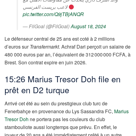
لاعب بريست الفرنسي
pic.twitter.com/Q9jTBjANQR
— FilGoal (@FilGoal)
August 18, 2024
Le défenseur central de 25 ans est coté à 2 millions
d’euros sur
Transfermarkt
. Achraf Dari perçoit un salaire de
480 000 euros par an, l’équivalent de 312 000 000 FCFA, à
Brest. Son contrat expire en juin 2026.
15:26 Marius Tresor Doh file en
prêt en D2 turque
Arrivé cet été au sein du prestigieux club turc de
Fenerbahçe en provenance du Lys Sassandra FC,
Marius
Tresor Doh
ne portera pas les couleurs du club
stambouliote aussi longtemps que prévu. En effet, le
joueur de 20 ans a été immédiatement prêté à un autre