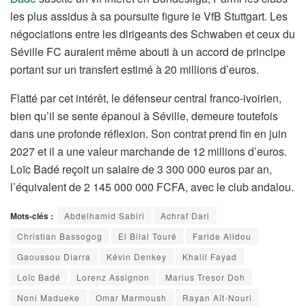
les plus assidus à sa poursuite figure le VfB Stuttgart. Les
négociations entre les dirigeants des Schwaben et ceux du
Séville FC auraient même abouti à un accord de principe
portant sur un transfert estimé à 20 millions d’euros.
Flatté par cet intérêt, le défenseur central franco-ivoirien,
bien qu’il se sente épanoui à Séville, demeure toutefois
dans une profonde réflexion. Son contrat prend fin en juin
2027 et il a une valeur marchande de 12 millions d’euros.
Loïc Badé reçoit un salaire de 3 300 000 euros par an,
l’équivalent de 2 145 000 000 FCFA, avec le club andalou.
Mots-clés :
Abdelhamid Sabiri
Achraf Dari
Christian Bassogog
El Bilal Touré
Faride Alidou
Gaoussou Diarra
Kévin Denkey
Khalil Fayad
Loïc Badé
Lorenz Assignon
Marius Tresor Doh
Noni Madueke
Omar Marmoush
Rayan Aït-Nouri