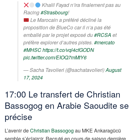
Khalil Fayad n’ira finalement pas au
Racing
#Strasbourg
!
Le Marocain a préféré décliné la
proposition de BlueCo car il n’a pas été
emballé par le projet exposé du
#RCSA
et
préfère explorer d’autres pistes.
#mercato
#MHSC
https://t.co/vql4cfGODN
pic.twitter.com/EIOQ7mMtY6
— Sacha Tavolieri (@sachatavolieri)
August
17, 2024
17:00 Le transfert de Christian
Bassogog en Arabie Saoudite se
précise
L’avenir de
Christian Bassogog
au MKE Ankaragücü
semble s’éclaircir. Recruté en cours de saison dernière