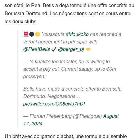
son côté, le Real Betis a déjà formulé une offre concrète au
Borussia Dortmund. Les négociations sont en cours entre
les deux clubs.
Youssoufa
#Moukoko
has reached a
verbal agreement in principle with
@RealBetis
@berger_pj
… to finalize the transfer, he is willing to
accept a pay cut. Current salary: up to €6m
gross/year.
Betis have made a concrete offer to Borussia
Dortmund. Negotiations…
pic.twitter.com/OX8uwJ7hDI
— Florian Plettenberg (@Plettigoal)
August
17, 2024
Un prêt avec obligation d’achat, une formule qui semble