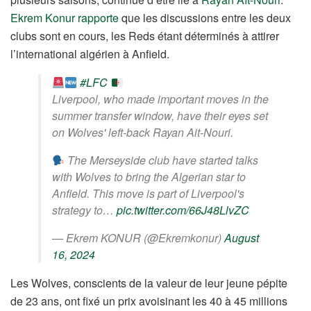
Ekrem Konur rapporte
que les discussions entre les deux
clubs sont en cours, les Reds étant déterminés à attirer
l’international algérien à Anfield.
#LFC
Liverpool, who made important moves in the
summer transfer window, have their eyes set
on Wolves' left-back Rayan Ait-Nouri.
The Merseyside club have started talks
with Wolves to bring the Algerian star to
Anfield. This move is part of Liverpool's
strategy to…
pic.twitter.com/66J48LlvZC
— Ekrem KONUR (@Ekremkonur)
August
16, 2024
Les Wolves, conscients de la valeur de leur jeune pépite
de 23 ans, ont fixé un prix avoisinant les 40 à 45 millions