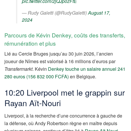
pic.twitter.com/2jQJpozFfE
— Rudy Galetti (@RudyGaletti)
August 17,
2024
Parcours de Kévin Denkey, coûts des transferts,
rémunération et plus
Lié au Cercle Bruges jusqu’au 30 juin 2026, l’ancien
joueur de Nîmes est valorisé à 16 millions d’euros par
Transfermarkt
. Kévin
Denkey touche un salaire annuel 241
280 euros (156 832 000 FCFA)
en Belgique.
10:20 Liverpool met le grappin sur
Rayan Aït-Nouri
Liverpool, à la recherche d’une concurrence à gauche de
la défense, où Andy Robertson règne en maître depuis
plusieurs saisons, continue d’être lié à
Rayan Aït-Nouri
.