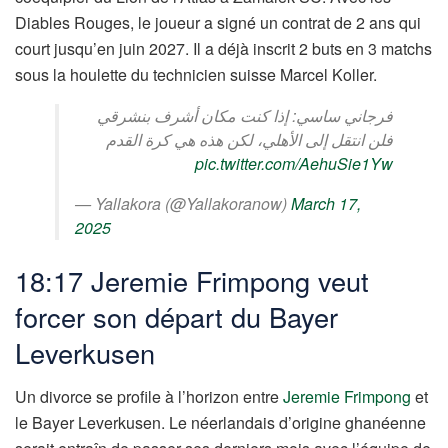
Diables Rouges, le joueur a signé un contrat de 2 ans qui
court jusqu’en juin 2027. Il a déjà inscrit 2 buts en 3 matchs
sous la houlette du technicien suisse Marcel Koller.
فرجاني ساسي: إذا كنت مكان أشرف بنشرقي
فلن انتقل إلى الأهلي، لكن هذه هي كرة القدم
pic.twitter.com/AehuSie1Yw
— Yallakora (@Yallakoranow)
March 17,
2025
18:17 Jeremie Frimpong veut
forcer son départ du Bayer
Leverkusen
Un divorce se profile à l’horizon entre
Jeremie Frimpong
et
le Bayer Leverkusen. Le néerlandais d’origine ghanéenne