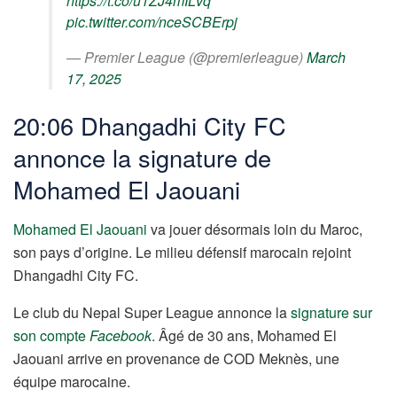
https://t.co/u1ZJ4mILvq
pic.twitter.com/nceSCBErpj
— Premier League (@premierleague)
March
17, 2025
20:06 Dhangadhi City FC
annonce la signature de
Mohamed El Jaouani
Mohamed El Jaouani
va jouer désormais loin du Maroc,
son pays d’origine. Le milieu défensif marocain rejoint
Dhangadhi City FC.
Le club du Nepal Super League annonce la
signature sur
son compte
Facebook
.
Âgé de 30 ans, Mohamed El
Jaouani arrive en provenance de COD Meknès, une
équipe marocaine.