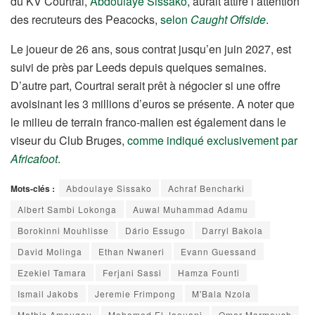
du KV Courtrai,
Abdoulaye Sissako
, aurait attiré l’attention
des recruteurs des Peacocks,
selon
Caught Offside
.
Le joueur de 26 ans, sous contrat jusqu’en juin 2027, est
suivi de près par Leeds depuis quelques semaines.
D’autre part, Courtrai serait prêt à négocier si une offre
avoisinant les 3 millions d’euros se présente. A noter que
le milieu de terrain franco-malien est également dans le
viseur du Club Bruges,
comme indiqué exclusivement par
Africafoot
.
Mots-clés :
Abdoulaye Sissako
Achraf Bencharki
Albert Sambi Lokonga
Auwal Muhammad Adamu
Borokinni Mouhlisse
Dário Essugo
Darryl Bakola
David Molinga
Ethan Nwaneri
Evann Guessand
Ezekiel Tamara
Ferjani Sassi
Hamza Founti
Ismail Jakobs
Jeremie Frimpong
M'Bala Nzola
Mathis Amougou
Mohamed El Jaouani
Omar Marmoush