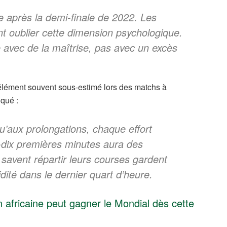
 après la demi-finale de 2022. Les
t oublier cette dimension psychologique.
vec de la maîtrise, pas avec un excès
 élément souvent sous-estimé lors des matchs à
iqué :
qu’aux prolongations, chaque effort
t-dix premières minutes aura des
savent répartir leurs courses gardent
ité dans le dernier quart d’heure.
on africaine peut gagner le Mondial dès cette