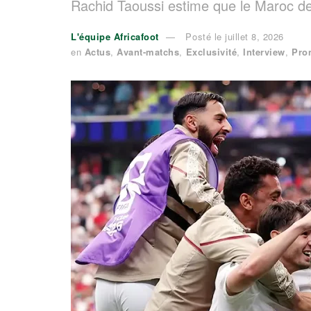
Rachid Taoussi estime que le Maroc de
L'équipe Africafoot
Posté le juillet 8, 2026
en
Actus
,
Avant-matchs
,
Exclusivité
,
Interview
,
Pro