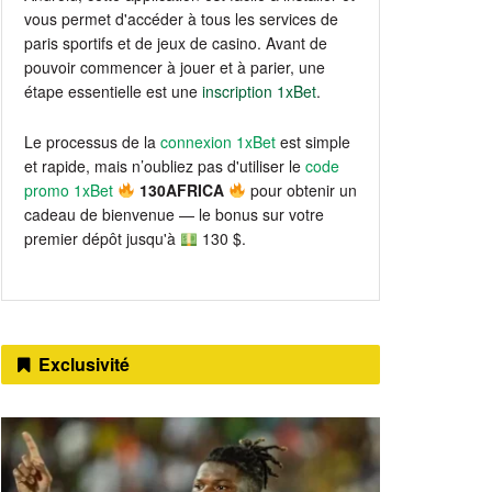
vous permet d'accéder à tous les services de
paris sportifs et de jeux de casino. Avant de
pouvoir commencer à jouer et à parier, une
étape essentielle est une
inscription 1xBet
.
Le processus de la
connexion 1xBet
est simple
et rapide, mais n’oubliez pas d'utiliser le
code
promo 1xBet
130AFRICA
pour obtenir un
cadeau de bienvenue — le bonus sur votre
premier dépôt jusqu'à
130 $.
Exclusivité