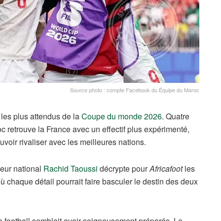
Source photo : compte Facebook du Équipe du Maroc
 les plus attendus de la
Coupe du monde 2026
. Quatre
c retrouve la France avec un effectif plus expérimenté,
uvoir rivaliser avec les meilleures nations.
neur national
Rachid Taoussi
décrypte pour
Africafoot
les
ù chaque détail pourrait faire basculer le destin des deux
le football semblait avoir soigneusement préparés. Le