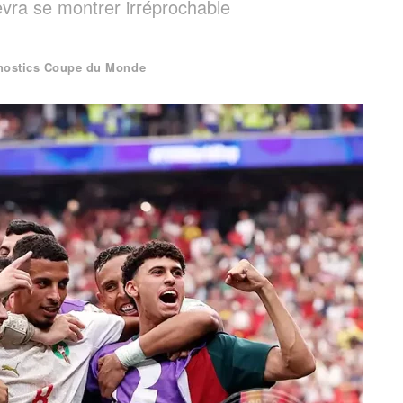
vra se montrer irréprochable
nostics Coupe du Monde