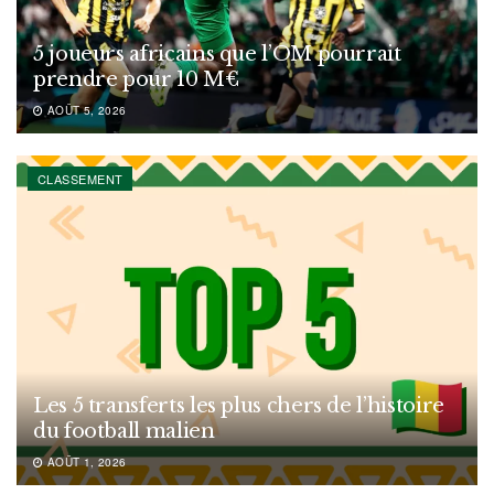
5 joueurs africains que l’OM pourrait
prendre pour 10 M€
AOÛT 5, 2026
CLASSEMENT
Les 5 transferts les plus chers de l’histoire
du football malien
AOÛT 1, 2026