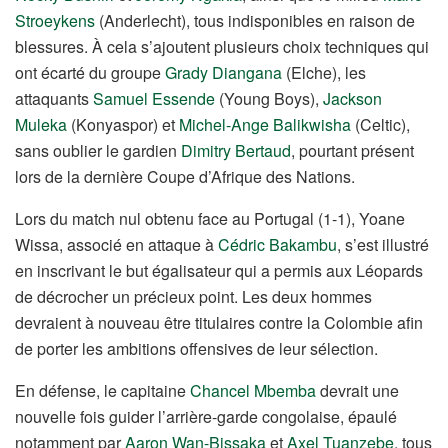
Stroeykens
(Anderlecht), tous indisponibles en raison de
blessures. À cela s’ajoutent plusieurs choix techniques qui
ont écarté du groupe
Grady Diangana
(Elche), les
attaquants
Samuel Essende
(Young Boys),
Jackson
Muleka
(Konyaspor) et
Michel-Ange Balikwisha
(Celtic),
sans oublier le gardien
Dimitry Bertaud
, pourtant présent
lors de la dernière Coupe d’Afrique des Nations.
Lors du match nul obtenu face au Portugal (1-1), Yoane
Wissa, associé en attaque à
Cédric Bakambu
, s’est illustré
en inscrivant le but égalisateur qui a permis aux Léopards
de décrocher un précieux point. Les deux hommes
devraient à nouveau être titulaires contre la Colombie afin
de porter les ambitions offensives de leur sélection.
En défense, le capitaine
Chancel Mbemba
devrait une
nouvelle fois guider l’arrière-garde congolaise, épaulé
notamment par
Aaron Wan-Bissaka
et
Axel Tuanzebe
, tous