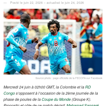
Posté le juin 22, 2026 – actualisé le juin 24, 2026
Source photo : page officielle de la FECOFA sur Facebook
Mercredi 24 juin à 02h00 GMT, la Colombie et la
RD
Congo
s’opposent à l’occasion de la 2ème journée de la
phase de poules de la
Coupe du Monde
(Groupe K).
Pronostic et côte de ce match décisif.
Mahamad Sangaré
,