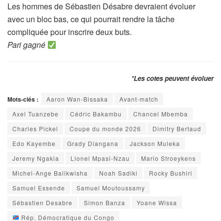
Les hommes de Sébastien Désabre devraient évoluer
avec un bloc bas, ce qui pourrait rendre la tâche
compliquée pour inscrire deux buts.
Pari gagné
*Les cotes peuvent évoluer
Mots-clés :
Aaron Wan-Bissaka
Avant-match
Axel Tuanzebe
Cédric Bakambu
Chancel Mbemba
Charles Pickel
Coupe du monde 2026
Dimitry Bertaud
Edo Kayembe
Grady Diangana
Jackson Muleka
Jeremy Ngakia
Lionel Mpasi-Nzau
Mario Stroeykens
Michel-Ange Balikwisha
Noah Sadiki
Rocky Bushiri
Samuel Essende
Samuel Moutoussamy
Sébastien Desabre
Simon Banza
Yoane Wissa
Rép. Démocratique du Congo