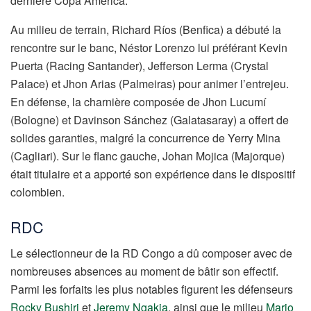
dernière Copa América.
Au milieu de terrain, Richard Ríos (Benfica) a débuté la
rencontre sur le banc, Néstor Lorenzo lui préférant Kevin
Puerta (Racing Santander), Jefferson Lerma (Crystal
Palace) et Jhon Arias (Palmeiras) pour animer l’entrejeu.
En défense, la charnière composée de Jhon Lucumí
(Bologne) et Davinson Sánchez (Galatasaray) a offert de
solides garanties, malgré la concurrence de Yerry Mina
(Cagliari). Sur le flanc gauche, Johan Mojica (Majorque)
était titulaire et a apporté son expérience dans le dispositif
colombien.
RDC
Le sélectionneur de la RD Congo a dû composer avec de
nombreuses absences au moment de bâtir son effectif.
Parmi les forfaits les plus notables figurent les défenseurs
Rocky Bushiri
et
Jeremy Ngakia
, ainsi que le milieu
Mario