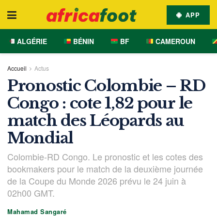
APP
ALGÉRIE
BÉNIN
BF
CAMEROUN
Accueil
Actus
Pronostic Colombie – RD
Congo : cote 1,82 pour le
match des Léopards au
Mondial
Colombie-RD Congo. Le pronostic et les cotes des
bookmakers pour le match de la deuxième journée
de la Coupe du Monde 2026 prévu le 24 juin à
02h00 GMT.
Mahamad Sangaré