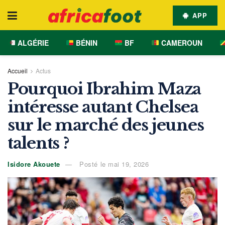
APP
ALGÉRIE
BÉNIN
BF
CAMEROUN
Accueil
Actus
Pourquoi Ibrahim Maza
intéresse autant Chelsea
sur le marché des jeunes
talents ?
Isidore Akouete
Posté le mai 19, 2026