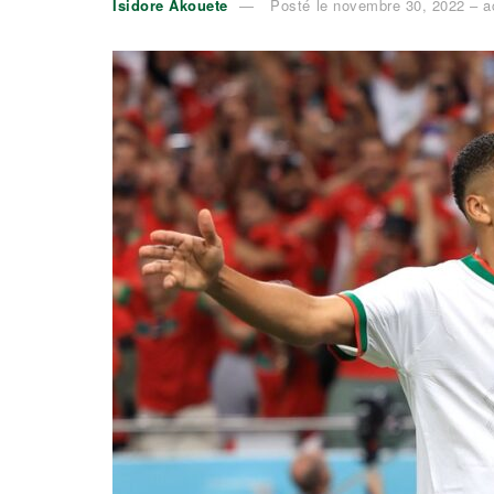
Isidore Akouete
Posté le novembre 30, 2022 – act