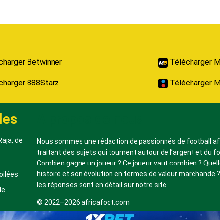
charger Betwinner
Télécharger M
charger 888Starz
Télécharger M
les
A propos de nous
Raja, de
Nous sommes une rédaction de passionnés de football af
traitant des sujets qui tournent autour de l’argent et du fo
Combien gagne un joueur ? Ce joueur vaut combien ? Quell
histoire et son évolution en termes de valeur marchande 
oilées
les réponses sont en détail sur notre site.
le
© 2022–2026 africafoot.com