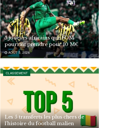
5 joueurs africains que l’OM
pourrait prendre pour 10 M€
AOÛT 5, 2026
CLASSEMENT
Les 5 transferts les plus chers de
l’histoire du football malien