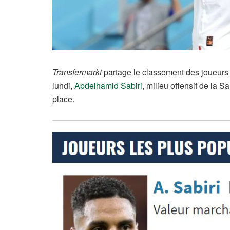
Transfermarkt
partage le classement des joueurs 
lundi,
Abdelhamid Sabiri
, milieu offensif de la 
place.