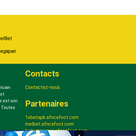
elBet
egapari
Contacts
Contactez-nous
ricain
ot.
e est son
Partenaires
? Toutes
1xbetapk.africafoot.com
melbet.africafoot.com
betwinnerapp.africafoot.com
×