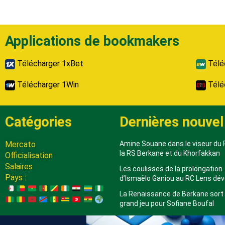
Applications de bookmakers
Télécharger 1xBet
Télé
Télécharger 1Win
Télé
Catégories
Dernières nouvel
Mercato
Amine Souane dans le viseur du 
la RS Berkane et du Khorfakkan
Officialisation
Salaires
Les coulisses de la prolongation
Pays :
d’Ismaëlo Ganiou au RC Lens dév
La Renaissance de Berkane sort 
grand jeu pour Sofiane Boufal