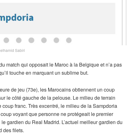
elhamid Sabiri
s du match qui opposait le Maroc à la Belgique et n’a pas
u’il touche en marquant un sublime but.
heure de jeu (73e), les Marocains obtiennent un coup
ur le côté gauche de la pelouse. Le milieu de terrain
 coup franc. Très excentré, le milieu de la Sampdoria
le coup voyant que personne ne protégeait le premier
le gardien du Real Madrid. L’actuel meilleur gardien du
 des filets.