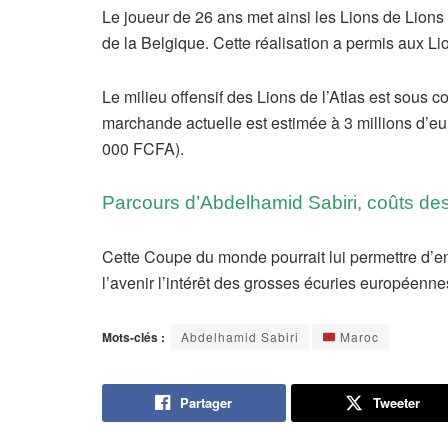
Le joueur de 26 ans met ainsi les Lions de Lions 
de la Belgique. Cette réalisation a permis aux Lion
Le milieu offensif des Lions de l’Atlas est sous 
marchande actuelle est estimée à 3 millions d’eu
000 FCFA).
Parcours d’Abdelhamid Sabiri, coûts des 
Cette Coupe du monde pourrait lui permettre d’en
l’avenir l’intérêt des grosses écuries européenne
Mots-clés :
Abdelhamid Sabiri
Maroc
Partager
Tweeter