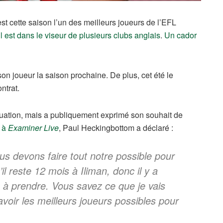
st cette saison l’un des meilleurs joueurs de l’EFL
il est dans le viseur de plusieurs clubs anglais
.
Un cador
 son joueur la saison prochaine. De plus, cet été le
ntrat.
ituation, mais a publiquement exprimé son souhait de
e à
Examiner Live
, Paul Heckingbottom a déclaré :
nous devons faire tout notre possible pour
il reste 12 mois à Iliman, donc il y a
 à prendre. Vous savez ce que je vais
 avoir les meilleurs joueurs possibles pour