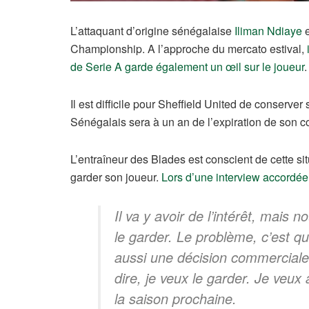
L’attaquant d’origine sénégalaise
Iliman Ndiaye
e
Championship. A l’approche du mercato estival,
de Serie A garde également un œil sur le joueur
.
Il est difficile pour Sheffield United de conserver
Sénégalais sera à un an de l’expiration de son co
L’entraîneur des Blades est conscient de cette s
garder son joueur.
Lors d’une interview accordé
Il va y avoir de l’intérêt, mais 
le garder. Le problème, c’est qu’
aussi une décision commerciale
dire, je veux le garder. Je veux
la saison prochaine.