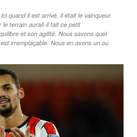
 quand il est arrivé, il était le vainqueur
 terrain aurait-il fait ce petit
uilibre et son agilité. Nous savons quel
il est irremplaçable. Nous en avons un ou