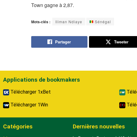
Town gagne à 2,87.
Mots-clés :
Iliman Ndiaye
Sénégal
Partager
Tweeter
Applications de bookmakers
Télécharger 1xBet
Télé
Télécharger 1Win
Télé
Catégories
Dernières nouvelles