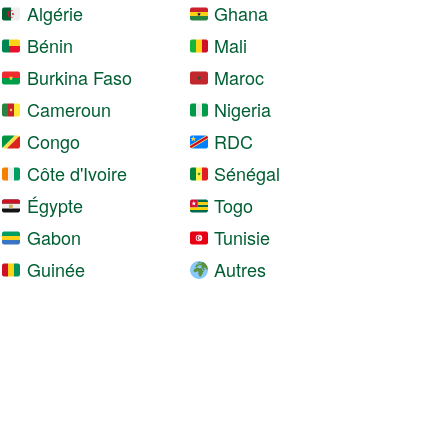
Algérie
Ghana
Bénin
Mali
Burkina Faso
Maroc
Cameroun
Nigeria
Congo
RDC
Côte d'Ivoire
Sénégal
Égypte
Togo
Gabon
Tunisie
Guinée
Autres