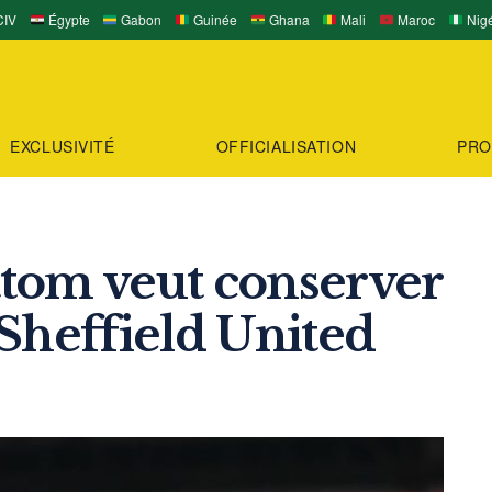
IV
Égypte
Gabon
Guinée
Ghana
Mali
Maroc
Nigé
EXCLUSIVITÉ
OFFICIALISATION
PRO
tom veut conserver
Sheffield United