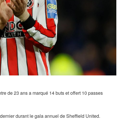
tre de 23 ans a marqué 14 buts et offert 10 passes
dernier durant le gala annuel de Sheffield United.