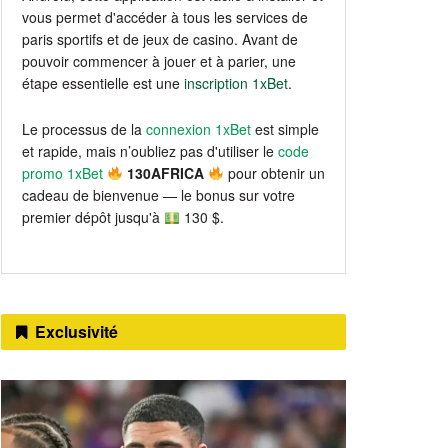
vous permet d'accéder à tous les services de
paris sportifs et de jeux de casino. Avant de
pouvoir commencer à jouer et à parier, une
étape essentielle est une
inscription 1xBet
.
Le processus de la
connexion 1xBet
est simple
et rapide, mais n’oubliez pas d'utiliser le
code
promo 1xBet
130AFRICA
pour obtenir un
cadeau de bienvenue — le bonus sur votre
premier dépôt jusqu'à
130 $.
Exclusivité