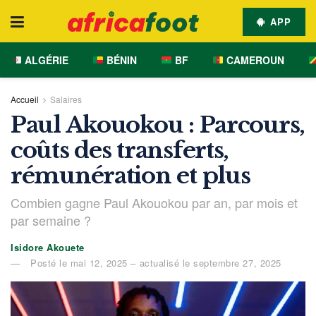
APP
ALGÉRIE
BÉNIN
BF
CAMEROUN
Accueil
Salaires
Paul Akouokou : Parcours,
coûts des transferts,
rémunération et plus
Combien gagne Paul Akouokou par an, par mois et
par semaine ?
Isidore Akouete
Posté le mai 12, 2025 – actualisé le septembre 27, 2025