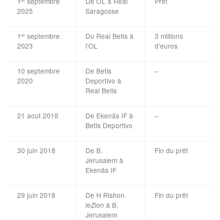
1
septembre
De OL à Real
Prêt
er
2025
Saragosse
1
septembre
Du Real Betis à
3 millions
er
2023
l’OL
d’euros
10 septembre
De Betis
–
2020
Deportivo à
Real Betis
21 août 2018
De Ekenäs IF à
–
Betis Deportivo
30 juin 2018
De B.
Fin du prêt
Jerusalem à
Ekenäs IF
29 juin 2018
De H Rishon
Fin du prêt
leZion à B.
Jerusalem