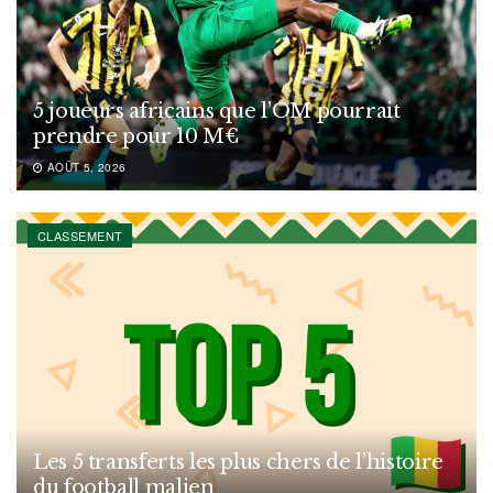
5 joueurs africains que l’OM pourrait
prendre pour 10 M€
AOÛT 5, 2026
CLASSEMENT
Les 5 transferts les plus chers de l’histoire
du football malien