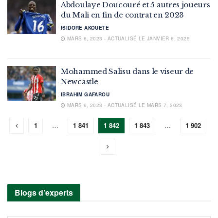
Abdoulaye Doucouré et 5 autres joueurs
du Mali en fin de contrat en 2023
ISIDORE AKOUETE
MARS 6, 2023 - ACTUALISÉ LE JANVIER 6, 2025
Mohammed Salisu dans le viseur de
Newcastle
IBRAHIM GAFAROU
MARS 6, 2023 - ACTUALISÉ LE MARS 7, 2023
1
…
1 841
1 842
1 843
…
1 902
Blogs d’experts