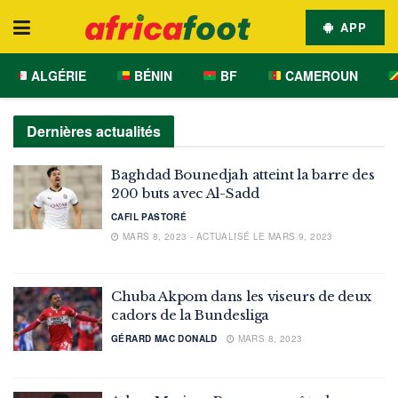
APP
ALGÉRIE
BÉNIN
BF
CAMEROUN
Dernières actualités
Baghdad Bounedjah atteint la barre des
200 buts avec Al-Sadd
CAFIL PASTORÉ
MARS 8, 2023 - ACTUALISÉ LE MARS 9, 2023
Chuba Akpom dans les viseurs de deux
cadors de la Bundesliga
GÉRARD MAC DONALD
MARS 8, 2023