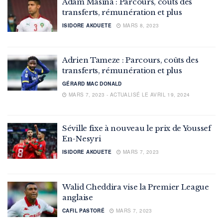
Adam Masina : Parcours, coûts des
transferts, rémunération et plus
ISIDORE AKOUETE
MARS 8, 2023
Adrien Tameze : Parcours, coûts des
transferts, rémunération et plus
GÉRARD MAC DONALD
MARS 7, 2023 - ACTUALISÉ LE AVRIL 19, 2024
Séville fixe à nouveau le prix de Youssef
En-Nesyri
ISIDORE AKOUETE
MARS 7, 2023
Walid Cheddira vise la Premier League
anglaise
CAFIL PASTORÉ
MARS 7, 2023