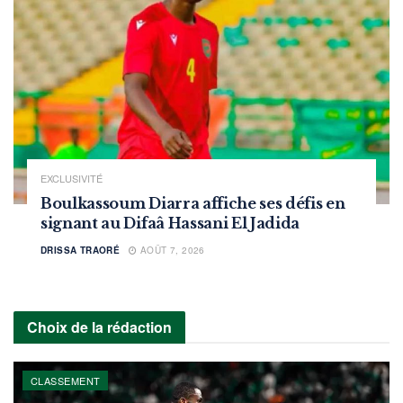
EXCLUSIVITÉ
Boulkassoum Diarra affiche ses défis en
signant au Difaâ Hassani El Jadida
DRISSA TRAORÉ
AOÛT 7, 2026
Choix de la rédaction
CLASSEMENT