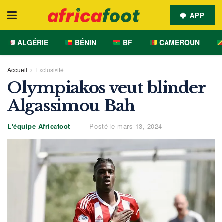
APP
ALGÉRIE
BÉNIN
BF
CAMEROUN
Accueil
Exclusivité
Olympiakos veut blinder
Algassimou Bah
L'équipe Africafoot
Posté le mars 13, 2024