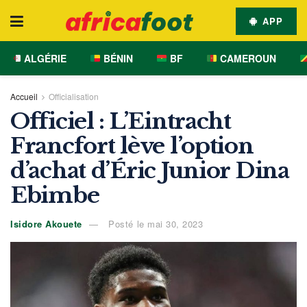
APP
ALGÉRIE
BÉNIN
BF
CAMEROUN
Accueil
Officialisation
Officiel : L’Eintracht
Francfort lève l’option
d’achat d’Éric Junior Dina
Ebimbe
Isidore Akouete
Posté le mai 30, 2023