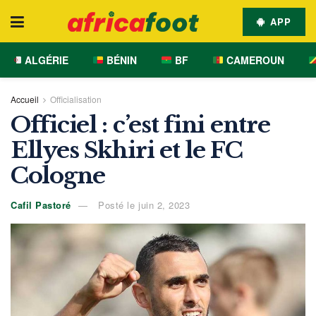
APP
ALGÉRIE
BÉNIN
BF
CAMEROUN
Accueil
Officialisation
Officiel : c’est fini entre
Ellyes Skhiri et le FC
Cologne
Cafil Pastoré
Posté le juin 2, 2023