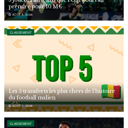
5 joueurs africains que l’OM pourrait
prendre pour 10 M€
AOÛT 5, 2026
CLASSEMENT
Les 5 transferts les plus chers de l’histoire
du football malien
AOÛT 1, 2026
CLASSEMENT