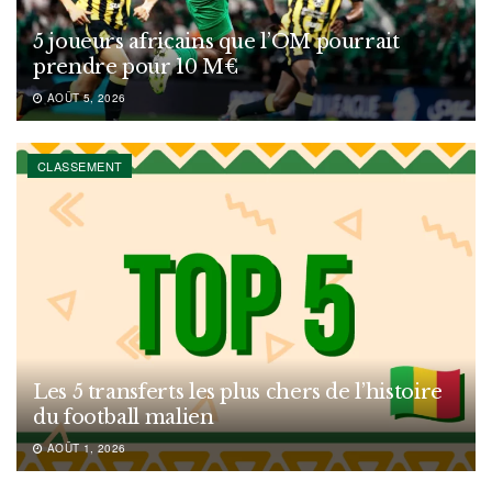
5 joueurs africains que l’OM pourrait
prendre pour 10 M€
AOÛT 5, 2026
CLASSEMENT
Les 5 transferts les plus chers de l’histoire
du football malien
AOÛT 1, 2026