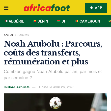
APP
ALGÉRIE
BÉNIN
BF
CAMEROUN
Accueil
Salaires
Noah Atubolu : Parcours,
coûts des transferts,
rémunération et plus
Combien gagne Noah Atubolu par an, par mois et
par semaine ?
Isidore Akouete
Posté le avril 26, 2026