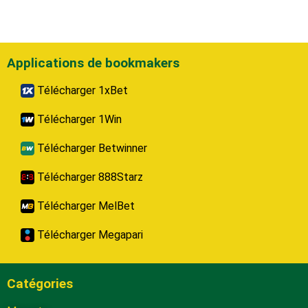
Applications de bookmakers
Télécharger 1xBet
Télécharger 1Win
Télécharger Betwinner
Télécharger 888Starz
Télécharger MelBet
Télécharger Megapari
Catégories