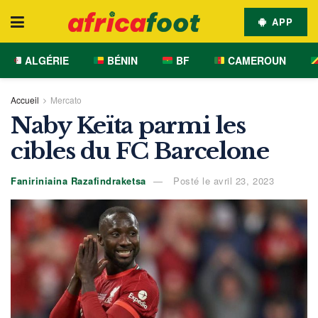
APP
ALGÉRIE
BÉNIN
BF
CAMEROUN
Accueil
Mercato
Naby Keïta parmi les
cibles du FC Barcelone
Faniriniaina Razafindraketsa
Posté le avril 23, 2023