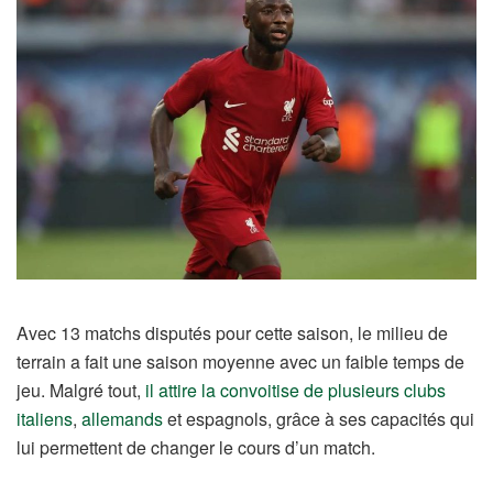
Avec 13 matchs disputés pour cette saison, le milieu de
terrain a fait une saison moyenne avec un faible temps de
jeu. Malgré tout,
il attire la convoitise de plusieurs clubs
italiens
,
allemands
et espagnols, grâce à ses capacités qui
lui permettent de changer le cours d’un match.