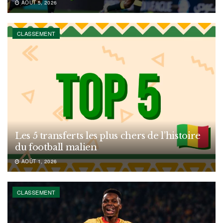
AOÛT 5, 2026
CLASSEMENT
Les 5 transferts les plus chers de l’histoire
du football malien
AOÛT 1, 2026
CLASSEMENT