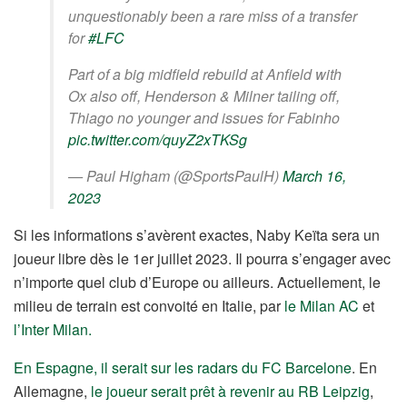
unquestionably been a rare miss of a transfer
for
#LFC
Part of a big midfield rebuild at Anfield with
Ox also off, Henderson & Milner tailing off,
Thiago no younger and issues for Fabinho
pic.twitter.com/quyZ2xTKSg
— Paul Higham (@SportsPaulH)
March 16,
2023
Si les informations s’avèrent exactes, Naby Keïta sera un
joueur libre dès le 1er juillet 2023. Il pourra s’engager avec
n’importe quel club d’Europe ou ailleurs. Actuellement, le
milieu de terrain est convoité en Italie, par
le Milan AC
et
l’Inter Milan.
En Espagne, il serait sur les radars du FC Barcelone
. En
Allemagne,
le joueur serait prêt à revenir au RB Leipzig
,