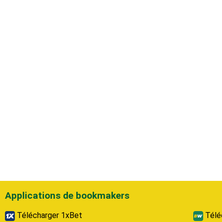
Applications de bookmakers
Télécharger 1xBet
Télé