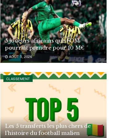
5 joueurs africains que l’OM
pourrait prendre pour 10 M€
AOÛT 5, 2026
CLASSEMENT
Les 5 transferts les plus chers de
l’histoire du football malien