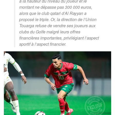
à la hauteur du niveau du joueur et le
montant ne dépasse pas 300 000 euros,
alors que le club qatari d’Al Rayyan a
proposé le triple. Or, la direction de l’Union
Touarga refuse de vendre ses joueurs aux
clubs du Golfe malgré leurs offres
financières importantes, privilégiant l’aspect
sportif à l’aspect financier.