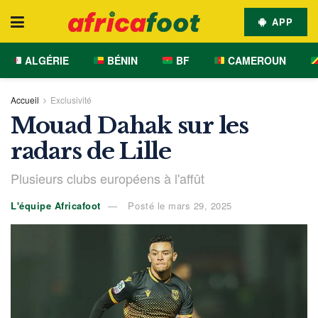
APP
ALGÉRIE
BÉNIN
BF
CAMEROUN
Accueil
Exclusivité
Mouad Dahak sur les
radars de Lille
Plusieurs clubs européens à l'affût
L'équipe Africafoot
Posté le mars 29, 2025