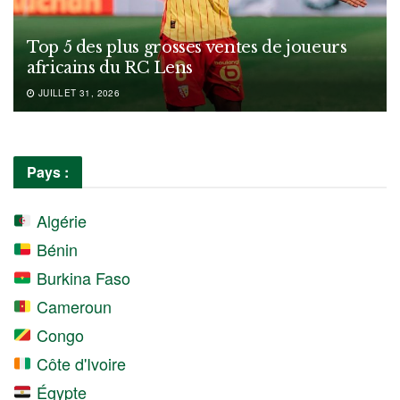
Top 5 des plus grosses ventes de joueurs
africains du RC Lens
JUILLET 31, 2026
Pays :
Algérie
Bénin
Burkina Faso
Cameroun
Congo
Côte d'Ivoire
Égypte