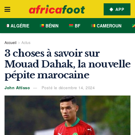
APP
ALGÉRIE
BÉNIN
BF
CAMEROUN
Accueil
Actus
3 choses à savoir sur
Mouad Dahak, la nouvelle
pépite marocaine
John Attisso
Posté le décembre 14, 2024