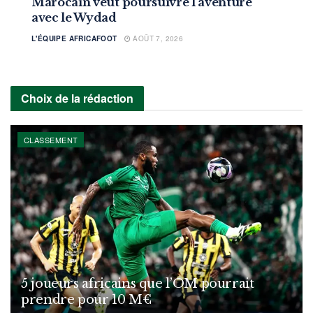
Marocain veut poursuivre l’aventure
avec le Wydad
L'ÉQUIPE AFRICAFOOT
AOÛT 7, 2026
Choix de la rédaction
CLASSEMENT
5 joueurs africains que l’OM pourrait
prendre pour 10 M€