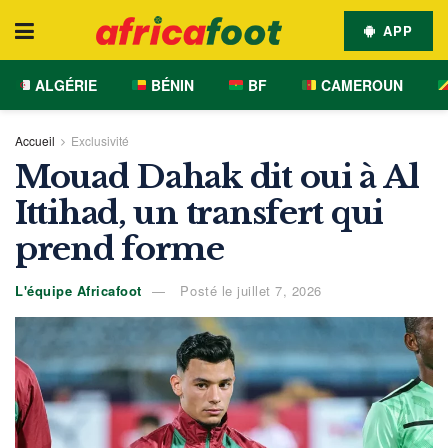
APP
ALGÉRIE
BÉNIN
BF
CAMEROUN
Accueil
Exclusivité
Mouad Dahak dit oui à Al
Ittihad, un transfert qui
prend forme
L'équipe Africafoot
Posté le juillet 7, 2026