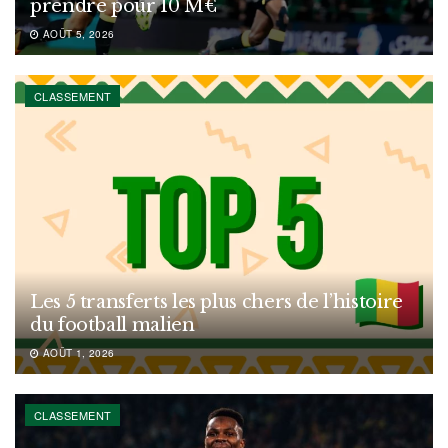
prendre pour 10 M€
AOÛT 5, 2026
CLASSEMENT
Les 5 transferts les plus chers de l’histoire
du football malien
AOÛT 1, 2026
CLASSEMENT