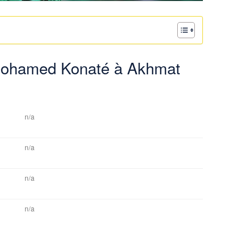
 Mohamed Konaté à Akhmat
n/a
n/a
n/a
n/a