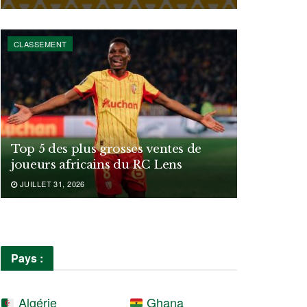
CLASSEMENT
Top 5 des plus grosses ventes de
joueurs africains du RC Lens
JUILLET 31, 2026
Pays :
Algérie
Ghana