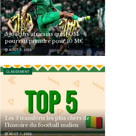
5 joueurs africains que l’OM
pourrait prendre pour 10 M€
AOÛT 5, 2026
CLASSEMENT
Les 5 transferts les plus chers de
l’histoire du football malien
AOÛT 1, 2026