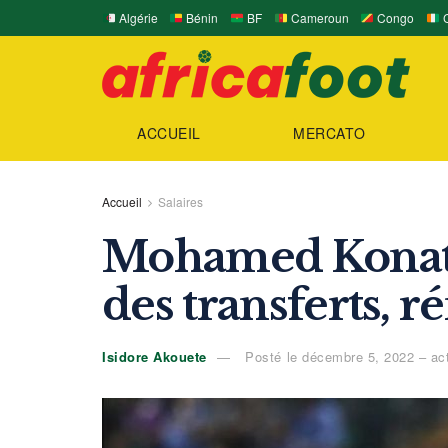
Algérie
Bénin
BF
Cameroun
Congo
C
ACCUEIL
MERCATO
Accueil
Salaires
Mohamed Konaté 
des transferts, 
Isidore Akouete
Posté le décembre 5, 2022 – act