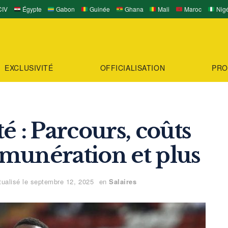
IV
Égypte
Gabon
Guinée
Ghana
Mali
Maroc
Nigé
EXCLUSIVITÉ
OFFICIALISATION
PRO
: Parcours, coûts
rémunération et plus
ualisé le septembre 12, 2025
en
Salaires