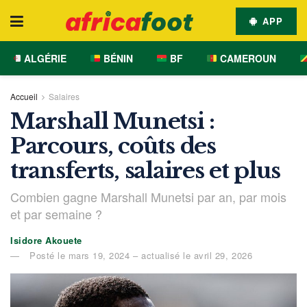
APP
ALGÉRIE
BÉNIN
BF
CAMEROUN
Accueil
Salaires
Marshall Munetsi :
Parcours, coûts des
transferts, salaires et plus
Combien gagne Marshall Munetsi par an, par mois
et par semaine ?
Isidore Akouete
Posté le mars 19, 2024 – actualisé le avril 29, 2026