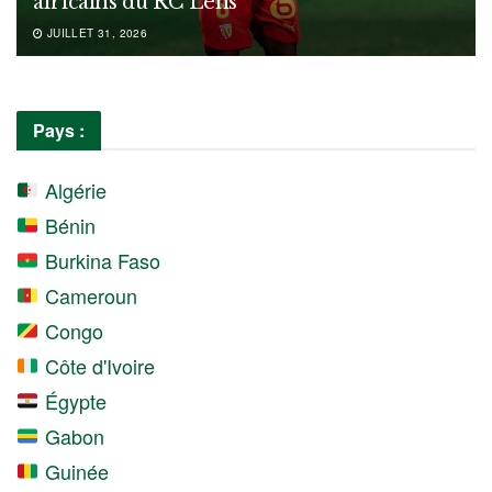
africains du RC Lens
JUILLET 31, 2026
Pays :
Algérie
Bénin
Burkina Faso
Cameroun
Congo
Côte d'Ivoire
Égypte
Gabon
Guinée