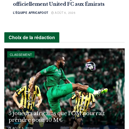
officiellement United FC aux Émirats
L'ÉQUIPE AFRICAFOOT
AOÛT 6, 2026
Choix de la rédaction
CLASSEMENT
5 joueurs africains que l’OM pourrait
prendre pour 10 M€
AOÛT 5, 2026