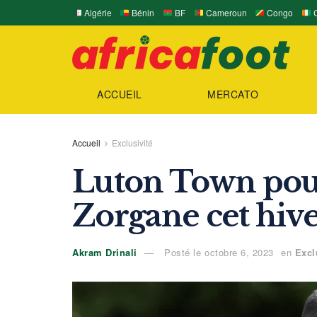
Algérie
Bénin
BF
Cameroun
Congo
C
ACCUEIL
MERCATO
Accueil
Exclusivité
Luton Town pou
Zorgane cet hiv
Akram Drinali
Posté le octobre 6, 2023
en
Excl