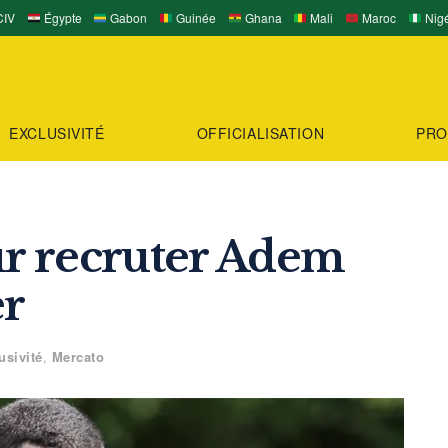
IV
Égypte
Gabon
Guinée
Ghana
Mali
Maroc
Nigé
EXCLUSIVITÉ
OFFICIALISATION
PRO
r recruter Adem
er
usivité
,
Mercato