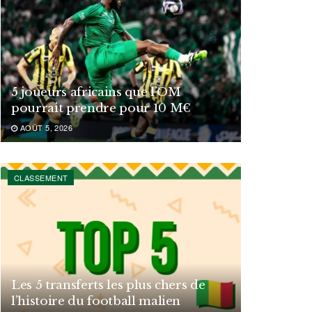
5 joueurs africains que l’OM
pourrait prendre pour 10 M€
AOÛT 5, 2026
CLASSEMENT
Les 5 transferts les plus chers de
l’histoire du football malien