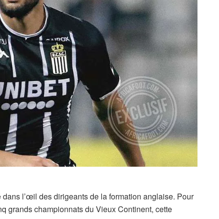
 dans l’œil des dirigeants de la formation anglaise. Pour
cinq grands championnats du Vieux Continent, cette