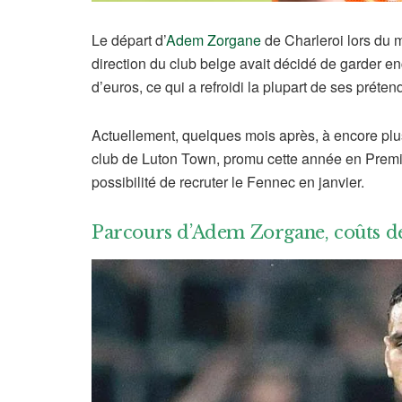
Le départ d’
Adem Zorgane
de Charleroi lors du 
direction du club belge avait décidé de garder en
d’euros, ce qui a refroidi la plupart de ses préten
Actuellement, quelques mois après, à encore plus
club de Luton Town, promu cette année en Prem
possibilité de recruter le Fennec en janvier.
Parcours d’Adem Zorgane, coûts des