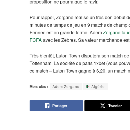
proposition ne pourra que le ravir.
Pour rappel, Zorgane réalise un très bon début 
minutes de temps de jeu en 9 matchs de champio
Fennec est en grande forme. Adem
Zorgane touc
FCFA
avec les Zèbres. Sa valeur marchande est 
Très bientôt, Luton Town disputera son match de
Tottenham. La société de paris 1xbet (vous pou
ce match – Luton Town gagne à 6,20, un match nu
Mots-clés :
Adem Zorgane
Algérie
Partager
Tweeter