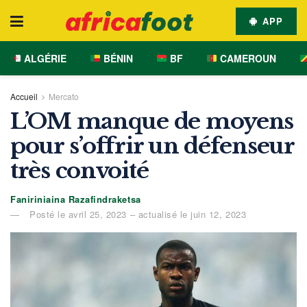
APP
ALGÉRIE
BÉNIN
BF
CAMEROUN
Accueil
Mercato
L’OM manque de moyens
pour s’offrir un défenseur
très convoité
Faniriniaina Razafindraketsa
Posté le avril 25, 2023 – actualisé le juin 12, 2023