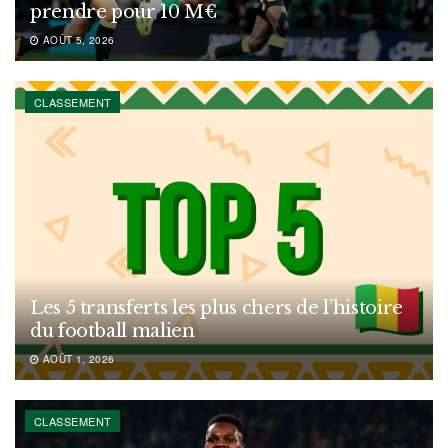
prendre pour 10 M€
AOÛT 5, 2026
CLASSEMENT
Les 5 transferts les plus chers de l’histoire
du football malien
AOÛT 1, 2026
CLASSEMENT