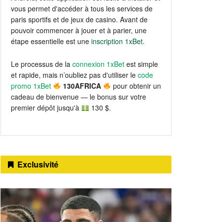
vous permet d'accéder à tous les services de
paris sportifs et de jeux de casino. Avant de
pouvoir commencer à jouer et à parier, une
étape essentielle est une
inscription 1xBet
.
Le processus de la
connexion 1xBet
est simple
et rapide, mais n’oubliez pas d'utiliser le
code
promo 1xBet
130AFRICA
pour obtenir un
cadeau de bienvenue — le bonus sur votre
premier dépôt jusqu'à
130 $.
Exclusivité