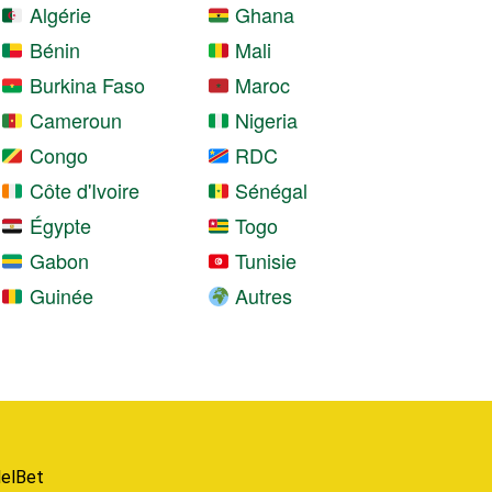
Algérie
Ghana
Bénin
Mali
Burkina Faso
Maroc
Cameroun
Nigeria
Congo
RDC
Côte d'Ivoire
Sénégal
Égypte
Togo
Gabon
Tunisie
Guinée
Autres
elBet