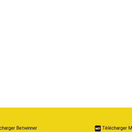
charger Betwinner
Télécharger M