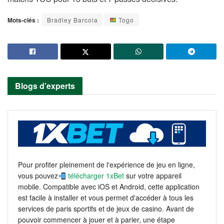
Mots-clés :
Bradley Barcola
Togo
Blogs d’experts
Pour profiter pleinement de l'expérience de jeu en ligne,
vous pouvez
télécharger 1xBet
sur votre appareil
mobile. Compatible avec iOS et Android, cette application
est facile à installer et vous permet d'accéder à tous les
services de paris sportifs et de jeux de casino. Avant de
pouvoir commencer à jouer et à parier, une étape