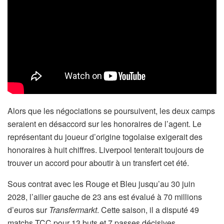
Alors que les négociations se poursuivent, les deux camps
seraient en désaccord sur les honoraires de l’agent. Le
représentant du joueur d’origine togolaise exigerait des
honoraires à huit chiffres. Liverpool tenterait toujours de
trouver un accord pour aboutir à un transfert cet été.
Sous contrat avec les Rouge et Bleu jusqu’au 30 juin
2028, l’ailier gauche de 23 ans est évalué à 70 millions
d’euros sur
Transfermarkt
. Cette saison, il a disputé 49
matchs TCC pour 13 buts et 7 passes décisives.