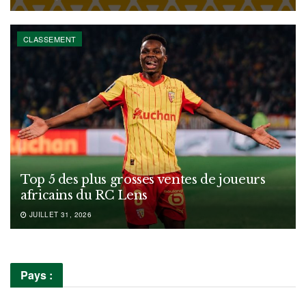
CLASSEMENT
Top 5 des plus grosses ventes de joueurs
africains du RC Lens
JUILLET 31, 2026
Pays :