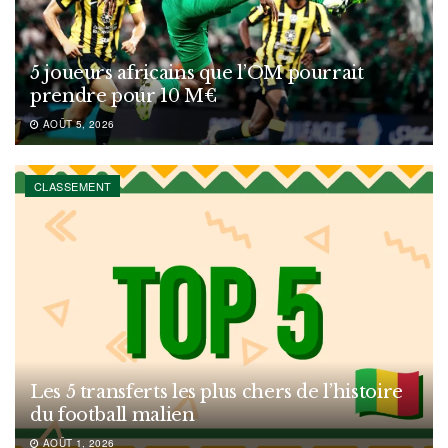
5 joueurs africains que l’OM pourrait
prendre pour 10 M€
AOÛT 5, 2026
CLASSEMENT
Les 5 transferts les plus chers de l’histoire
du football malien
AOÛT 1, 2026