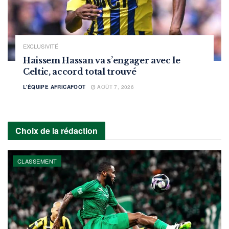
EXCLUSIVITÉ
Haissem Hassan va s’engager avec le
Celtic, accord total trouvé
L'ÉQUIPE AFRICAFOOT
AOÛT 7, 2026
Choix de la rédaction
CLASSEMENT