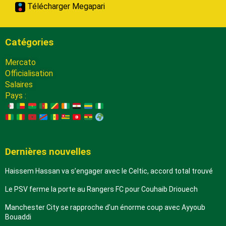
Télécharger Megapari
Catégories
Mercato
Officialisation
Salaires
Pays :
Dernières nouvelles
Haissem Hassan va s’engager avec le Celtic, accord total trouvé
Le PSV ferme la porte au Rangers FC pour Couhaib Driouech
Manchester City se rapproche d’un énorme coup avec Ayyoub
Bouaddi