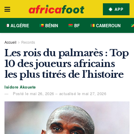
APP
ALGÉRIE
BÉNIN
BF
CAMEROUN
Accueil
Records
Les rois du palmarès : Top
10 des joueurs africains
les plus titrés de l’histoire
Isidore Akouete
Posté le mai 26, 2026 – actualisé le mai 27, 2026