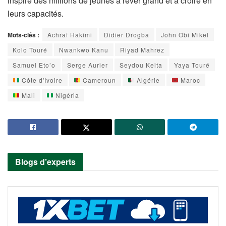
inspiré des millions de jeunes à rêver grand et à croire en
leurs capacités.
Mots-clés :
Achraf Hakimi
Didier Drogba
John Obi Mikel
Kolo Touré
Nwankwo Kanu
Riyad Mahrez
Samuel Eto’o
Serge Aurier
Seydou Keita
Yaya Touré
Côte d'Ivoire
Cameroun
Algérie
Maroc
Mali
Nigéria
Blogs d’experts