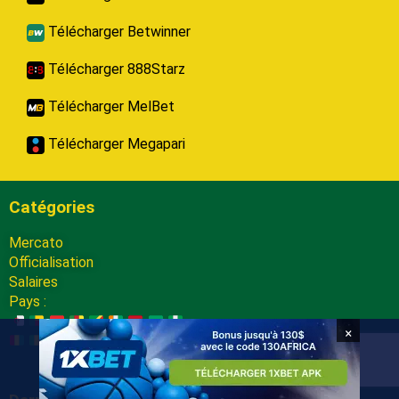
Télécharger Betwinner
Télécharger 888Starz
Télécharger MelBet
Télécharger Megapari
Catégories
Mercato
Officialisation
Salaires
Pays :
×