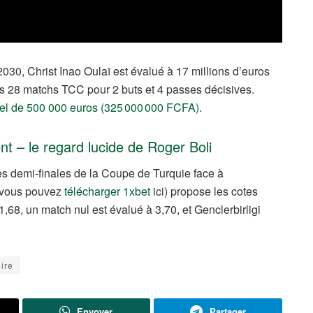
030, Christ Inao Oulaï est évalué à 17 millions d’euros
ans 28 matchs TCC pour 2 buts et 4 passes décisives.
uel de 500 000 euros (325 000 000 FCFA)
.
nt – le regard lucide de Roger Boli
es demi-finales de la Coupe de Turquie face à
 (vous pouvez
télécharger 1xbet
ici) propose les cotes
68, un match nul est évalué à 3,70, et Genclerbirligi
ire
Envoyer
Partager