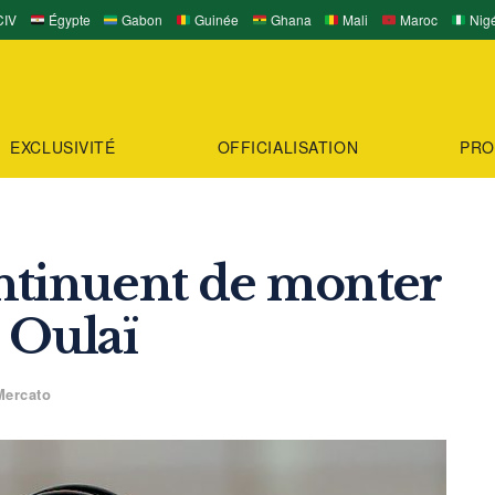
IV
Égypte
Gabon
Guinée
Ghana
Mali
Maroc
Nigé
EXCLUSIVITÉ
OFFICIALISATION
PRO
ntinuent de monter
 Oulaï
Mercato