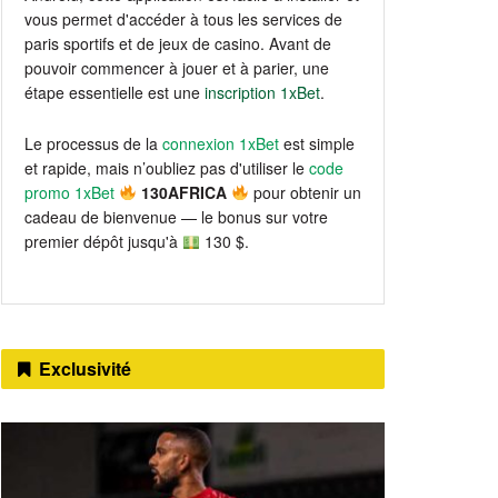
vous permet d'accéder à tous les services de
paris sportifs et de jeux de casino. Avant de
pouvoir commencer à jouer et à parier, une
étape essentielle est une
inscription 1xBet
.
Le processus de la
connexion 1xBet
est simple
et rapide, mais n’oubliez pas d'utiliser le
code
promo 1xBet
130AFRICA
pour obtenir un
cadeau de bienvenue — le bonus sur votre
premier dépôt jusqu'à
130 $.
Exclusivité