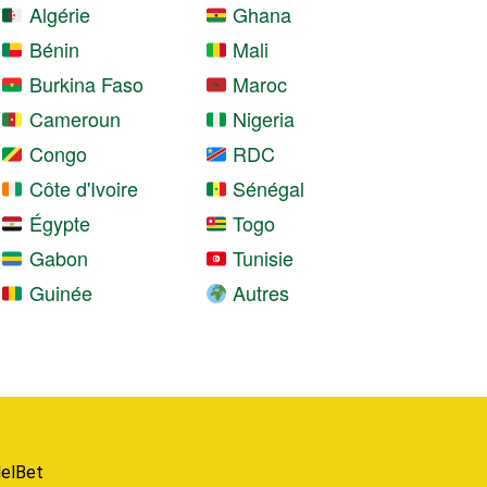
Algérie
Ghana
Bénin
Mali
Burkina Faso
Maroc
Cameroun
Nigeria
Congo
RDC
Côte d'Ivoire
Sénégal
Égypte
Togo
Gabon
Tunisie
Guinée
Autres
elBet