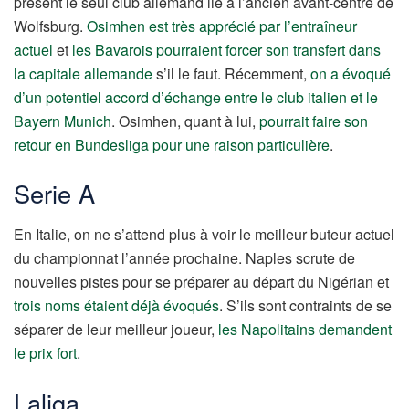
présent le seul club allemand lié à l’ancien avant-centre de
Wolfsburg.
Osimhen est très apprécié par l’entraîneur
actuel
et
les Bavarois pourraient forcer son transfert dans
la capitale allemande
s’il le faut. Récemment,
on a évoqué
d’un potentiel accord d’échange entre le club italien et le
Bayern Munich
. Osimhen, quant à lui,
pourrait faire son
retour en Bundesliga pour une raison particulière
.
Serie A
En Italie, on ne s’attend plus à voir le meilleur buteur actuel
du championnat l’année prochaine. Naples scrute de
nouvelles pistes pour se préparer au départ du Nigérian et
trois noms étaient déjà évoqués
. S’ils sont contraints de se
séparer de leur meilleur joueur,
les Napolitains demandent
le prix fort
.
Laliga