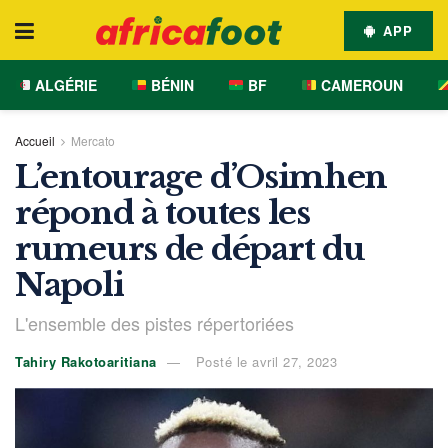
APP
ALGÉRIE
BÉNIN
BF
CAMEROUN
Accueil
Mercato
L’entourage d’Osimhen
répond à toutes les
rumeurs de départ du
Napoli
L'ensemble des pistes répertoriées
Tahiry Rakotoaritiana
Posté le avril 27, 2023